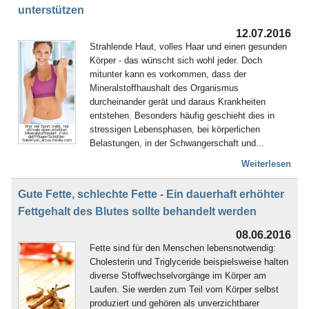
unterstützen
12.07.2016
Strahlende Haut, volles Haar und einen gesunden
Körper - das wünscht sich wohl jeder. Doch
mitunter kann es vorkommen, dass der
Mineralstoffhaushalt des Organismus
durcheinander gerät und daraus Krankheiten
entstehen. Besonders häufig geschieht dies in
stressigen Lebensphasen, bei körperlichen
Wer viel Sport treibt, hat
oftmals einen erhöhten
Mineralstoffbedarf. Foto:
djd/Pflüger/Schüßler-
Belastungen, in der Schwangerschaft und...
Salze/yuri_arcus-fotolia.com
Weiterlesen
Gute Fette, schlechte Fette - Ein dauerhaft erhöhter
Fettgehalt des Blutes sollte behandelt werden
08.06.2016
Fette sind für den Menschen lebensnotwendig:
Cholesterin und Triglyceride beispielsweise halten
diverse Stoffwechselvorgänge im Körper am
Laufen. Sie werden zum Teil vom Körper selbst
produziert und gehören als unverzichtbarer