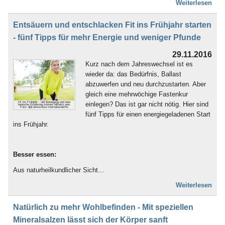
Weiterlesen
Entsäuern und entschlacken Fit ins Frühjahr starten
- fünf Tipps für mehr Energie und weniger Pfunde
29.11.2016
Kurz nach dem Jahreswechsel ist es
wieder da: das Bedürfnis, Ballast
abzuwerfen und neu durchzustarten. Aber
gleich eine mehrwöchige Fastenkur
einlegen? Das ist gar nicht nötig. Hier sind
Fit ins Frühjahr - viel Bewegung und eine
basische Ernährung können hilfreich sein.
Foto: djd/Jentschura International/thx
fünf Tipps für einen energiegeladenen Start
ins Frühjahr.
Besser essen:
Aus naturheilkundlicher Sicht...
Weiterlesen
Natürlich zu mehr Wohlbefinden - Mit speziellen
Mineralsalzen lässt sich der Körper sanft