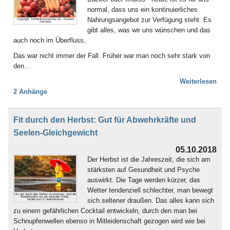
normal, dass uns ein kontinuierliches
Nahrungsangebot zur Verfügung steht. Es
Copyright: Kurklinikverzeichnis.de - frisches
Gemüse
gibt alles, was wir uns wünschen und das
auch noch im Überfluss.
Das war nicht immer der Fall. Früher war man noch sehr stark von
den...
Weiterlesen
2 Anhänge
Fit durch den Herbst: Gut für Abwehrkräfte und
Seelen-Gleichgewicht
05.10.2018
Der Herbst ist die Jahreszeit, die sich am
stärksten auf Gesundheit und Psyche
auswirkt. Die Tage werden kürzer, das
Wetter tendenziell schlechter, man bewegt
Um gut durch den Herbst zu kommen, sind die
Abwehrkräfte nur ein zentraler Punkt.
sich seltener draußen. Das alles kann sich
fotolia.com © JenkoAtaman
zu einem gefährlichen Cocktail entwickeln, durch den man bei
Schnupfenwellen ebenso in Mitleidenschaft gezogen wird wie bei