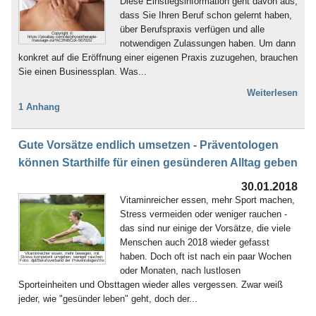
Diese Einstiegsinformation geht davon aus,
dass Sie Ihren Beruf schon gelernt haben,
über Berufspraxis verfügen und alle
Copyright ©
https://pixabay.com/de/physiotherapie-
notwendigen Zulassungen haben. Um dann
massage-zur%C3%BCck-567021/
konkret auf die Eröffnung einer eigenen Praxis zuzugehen, brauchen
Sie einen Businessplan. Was...
Weiterlesen
1 Anhang
Gute Vorsätze endlich umsetzen - Präventologen
können Starthilfe für einen gesünderen Alltag geben
30.01.2018
Vitaminreicher essen, mehr Sport machen,
Stress vermeiden oder weniger rauchen -
das sind nur einige der Vorsätze, die viele
Menschen auch 2018 wieder gefasst
haben. Doch oft ist nach ein paar Wochen
Vitaminreicher essen, mehr bewegen, mit
Stress kompetent umgehen, weniger rauchen.
Foto: djd/Berufsverband der Präventologen/thx
oder Monaten, nach lustlosen
Sporteinheiten und Obsttagen wieder alles vergessen. Zwar weiß
jeder, wie "gesünder leben" geht, doch der...