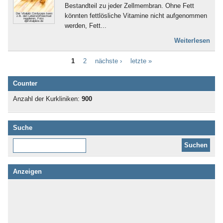
Bestandteil zu jeder Zellmembran. Ohne Fett
könnten fettlösliche Vitamine nicht aufgenommen
Der Vitalpilz Cordyceps kann
z.B. den Leberstoffwechsel
regulieren. Foto:
djd/vitalpilze.de
werden, Fett...
Weiterlesen
1
2
nächste ›
letzte »
Counter
Anzahl der Kurkliniken:
900
Suche
Diese Website durchsuchen:
Anzeigen