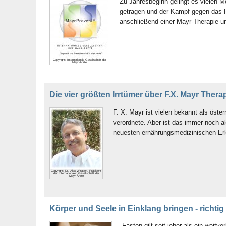
Zu Jahresbeginn gelingt es vielen 
getragen und der Kampf gegen das Hü
anschließend einer Mayr-Therapie unt
Copyright: Internationale Gesellschaft der
Mayr-Ärzte
Die vier größten Irrtümer über F.X. Mayr Thera
F. X. Mayr ist vielen bekannt als öste
verordnete. Aber ist das immer noch a
neuesten ernährungsmedizinischen Erke
Copyright: Dr. Alex Witasek, Präsident
der Internationalen Gesellschaft der
Mayr-Ärzte
Körper und Seele in Einklang bringen - richtig
Fasten gilt seit jeher als ein weit