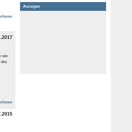
Anzeigen
erlesen
1.2017
n wie
 des
erlesen
2.2015