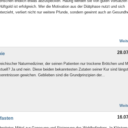
Menschen endlich etwas abzuspecken. Häufig werden sie von guten Vorsätzen
ftgold ist erfolgreich. Wer die Motivation aus der Diätphase nutzt und sich
erzieht, verliert nicht nur weitere Pfunde, sondern gewinnt auch an Gesundhei
Weit
28.0
pie
rreichischer Naturmediziner, der seinen Patienten nur trockene Brötchen und M
ktuell? Ja und nein. Diese beiden bekanntesten Zutaten seiner Kur sind längs
nntnissen gewichen. Geblieben sind die Grundprinzipien der...
Weit
16.0
 fasten
verbreitetes Mittel zur Genesung und Steigerung des Wohlbefindens. In Klöstern