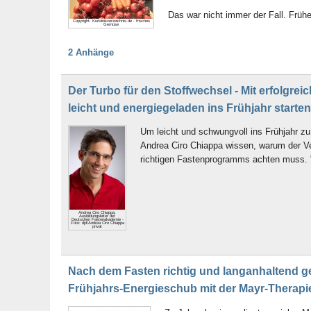
Das war nicht immer der Fall. Früh
Copyright: Kurklinikverzeichnis.de - frisches
Gemüse
2 Anhänge
Der Turbo für den Stoffwechsel - Mit erfolgreic
leicht und energiegeladen ins Frühjahr starten
Um leicht und schwungvoll ins Frühjahr z
Andrea Ciro Chiappa wissen, warum der Ve
richtigen Fastenprogramms achten muss. "F
Andrea Ciro Chiappa,
Ausbildungsleiter der
Deutschen Fastenakademie -
Foto: djd/Andrea Ciro Chiappa
privat
Nach dem Fasten richtig und langanhaltend g
Frühjahrs-Energieschub mit der Mayr-Therapi