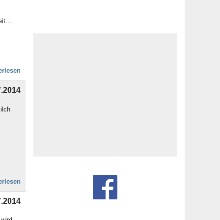
t...
erlesen
7.2014
ilch
t
erlesen
7.2014
 wird