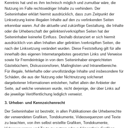
Kenntnis hat und es ihm technisch möglich und zumutbar wäre, die
Nutzung im Falle rechtswidriger Inhalte zu verhindern. Der
Seiteninhaber erklärt hiermit ausdrücklich, dass zum Zeitpunkt der
Linksetzung keine illegalen Inhalte auf den zu verlinkenden Seiten
erkennbar waren. Auf die aktuelle und zukünftige Gestaltung, die Inhalte
oder die Urheberschaft der gelinkten/verknüpften Seiten hat der
Seiteninhaber keinerlei Einfluss. Deshalb distanziert er sich hiermit
ausdrücklich von allen Inhalten aller gelinkten /verknüpften Seiten, die
nach der Linksetzung verändert wurden. Diese Feststellung gilt für alle
innerhalb des eigenen Internetangebotes gesetzten Links und Verweise
sowie für Fremdeinträge in von dem Seiteninhaber eingerichteten
Gästebüchern, Diskussionsforen, Mailinglisten und Intranetbereiche.
Für illegale, fehlerhafte oder unvollständige Inhalte und insbesondere für
Schäden, die aus der Nutzung oder Nichtnutzung solcherart
dargebotener Informationen entstehen, haftet allein der Anbieter der
Seite, auf welche verwiesen wurde, nicht derjenige, der über Links auf
die jeweilige Veröffentlichung lediglich verweist.
3. Urheber- und Kennzeichenrecht
Der Seiteninhaber ist bestrebt, in allen Publikationen die Urheberrechte
der verwendeten Grafiken, Tondokumente, Videosequenzen und Texte
zu beachten, von ihm selbst erstellte Grafiken, Tondokumente,