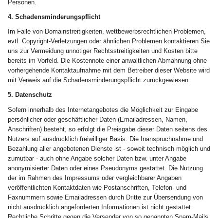
Personen.
4. Schadensminderungspflicht
Im Falle von Domainstreitigkeiten, wettbewerbsrechtlichen Problemen,
evtl. Copyright-Verletzungen oder ähnlichen Problemen kontaktieren Sie
uns zur Vermeidung unnötiger Rechtsstreitigkeiten und Kosten bitte
bereits im Vorfeld. Die Kostennote einer anwaltlichen Abmahnung ohne
vorhergehende Kontaktaufnahme mit dem Betreiber dieser Website wird
mit Verweis auf die Schadensminderungspflicht zurückgewiesen.
5. Datenschutz
Sofern innerhalb des Internetangebotes die Möglichkeit zur Eingabe
persönlicher oder geschäftlicher Daten (Emailadressen, Namen,
Anschriften) besteht, so erfolgt die Preisgabe dieser Daten seitens des
Nutzers auf ausdrücklich freiwilliger Basis. Die Inanspruchnahme und
Bezahlung aller angebotenen Dienste ist - soweit technisch möglich und
zumutbar - auch ohne Angabe solcher Daten bzw. unter Angabe
anonymisierter Daten oder eines Pseudonyms gestattet. Die Nutzung
der im Rahmen des Impressums oder vergleichbarer Angaben
veröffentlichten Kontaktdaten wie Postanschriften, Telefon- und
Faxnummern sowie Emailadressen durch Dritte zur Übersendung von
nicht ausdrücklich angeforderten Informationen ist nicht gestattet.
Rechtliche Schritte gegen die Versender von so genannten Spam-Mails