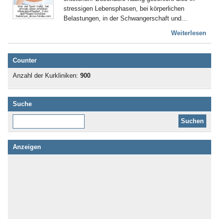
stressigen Lebensphasen, bei körperlichen
Wer viel Sport treibt, hat
oftmals einen erhöhten
Mineralstoffbedarf. Foto:
djd/Pflüger/Schüßler-
Belastungen, in der Schwangerschaft und...
Salze/yuri_arcus-fotolia.com
Weiterlesen
Counter
Anzahl der Kurkliniken:
900
Suche
Diese Website durchsuchen:
Anzeigen