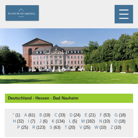
Deutschland - Hessen - Bad Nauheim
"
(1)
A
(61)
B
(19)
C
(33)
D
(24)
E
(21)
F
(53)
G
(18)
H
(32)
I
(7)
J
(6)
K
(134)
L
(5)
M
(182)
N
(10)
O
(18)
P
(25)
R
(123)
S
(63)
T
(20)
V
(25)
W
(10)
Z
(10)