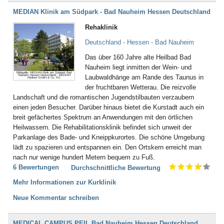
MEDIAN Klinik am Südpark - Bad Nauheim Hessen Deutschland
Rehaklinik
Deutschland - Hessen - Bad Nauheim
Das über 160 Jahre alte Heilbad Bad
Nauheim liegt inmitten der Wein- und
Bildquelle: MEDIAN Klinik am Südpark Bad
Nauheim Hessen Deutschland - MEDIAN
Laubwaldhänge am Rande des Taunus in
Kliniken GmbH & Co. KG
der fruchtbaren Wetterau. Die reizvolle
Landschaft und die romantischen Jugendstilbauten verzaubern
einen jeden Besucher. Darüber hinaus bietet die Kurstadt auch ein
breit gefächertes Spektrum an Anwendungen mit den örtlichen
Heilwassern. Die Rehabilitationsklinik befindet sich unweit der
Parkanlage des Bade- und Kneippkurortes. Die schöne Umgebung
lädt zu spazieren und entspannen ein. Den Ortskern erreicht man
nach nur wenige hundert Metern bequem zu Fuß.
6 Bewertungen
Durchschnittliche Bewertung
Mehr Informationen zur Kurklinik
Neue Kommentar schreiben
MEDICAL CAMPUS PEIL Bad Nauheim Hessen Deutschland