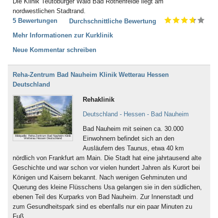
Die Klinik Teutoburger Wald Bad Rothenfelde liegt am
nordwestlichen Stadtrand.
5 Bewertungen
Durchschnittliche Bewertung
Mehr Informationen zur Kurklinik
Neue Kommentar schreiben
Reha-Zentrum Bad Nauheim Klinik Wetterau Hessen
Deutschland
Rehaklinik
Deutschland - Hessen - Bad Nauheim
Bad Nauheim mit seinen ca. 30.000
Bildquelle: Reha-Zentrum Bad Nauheim Klinik
Einwohnern befindet sich an den
Wetterau Hessen Deutschland
Ausläufern des Taunus, etwa 40 km
nördlich von Frankfurt am Main. Die Stadt hat eine jahrtausend alte
Geschichte und war schon vor vielen hundert Jahren als Kurort bei
Königen und Kaisern bekannt. Nach wenigen Gehminuten und
Querung des kleine Flüsschens Usa gelangen sie in den südlichen,
ebenen Teil des Kurparks von Bad Nauheim. Zur Innenstadt und
zum Gesundheitspark sind es ebenfalls nur ein paar Minuten zu
Fuß.