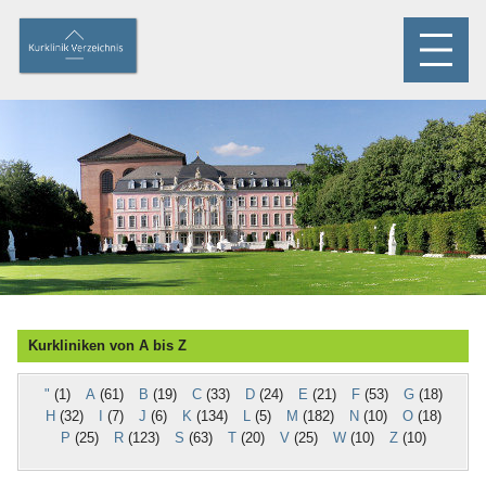
Kurkliniken von A bis Z
"
(1)
A
(61)
B
(19)
C
(33)
D
(24)
E
(21)
F
(53)
G
(18)
H
(32)
I
(7)
J
(6)
K
(134)
L
(5)
M
(182)
N
(10)
O
(18)
P
(25)
R
(123)
S
(63)
T
(20)
V
(25)
W
(10)
Z
(10)