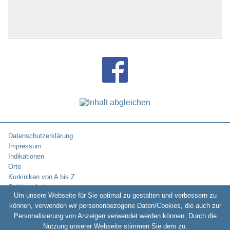
Datenschutzerklärung
Impressum
Indikationen
Orte
Kurkiniken von A bis Z
Schlüsselwörter
Um unsere Webseite für Sie optimal zu gestalten und verbessern zu
können, verwenden wir personenbezogene Daten/Cookies, die auch zur
Personalisierung von Anzeigen verwendet werden können. Durch die
Copyright © 2010-2026:
Kurklinikverzeichnis.de -
Rehakliniken und
Nutzung unserer Webseite stimmen Sie dem zu.