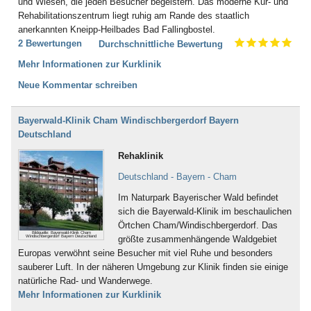
und Wiesen, die jeden Besucher begeistern. Das moderne Kur- und
Rehabilitationszentrum liegt ruhig am Rande des staatlich
anerkannten Kneipp-Heilbades Bad Fallingbostel.
2 Bewertungen
Durchschnittliche Bewertung
Mehr Informationen zur Kurklinik
Neue Kommentar schreiben
Bayerwald-Klinik Cham Windischbergerdorf Bayern
Deutschland
Rehaklinik
Deutschland - Bayern - Cham
Im Naturpark Bayerischer Wald befindet
sich die Bayerwald-Klinik im beschaulichen
Örtchen Cham/Windischbergerdorf. Das
Bildquelle: Bayerwald-Klinik Cham
Windischbergerdorf Bayern Deutschland
größte zusammenhängende Waldgebiet
Europas verwöhnt seine Besucher mit viel Ruhe und besonders
sauberer Luft. In der näheren Umgebung zur Klinik finden sie einige
natürliche Rad- und Wanderwege.
Mehr Informationen zur Kurklinik