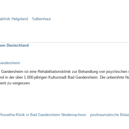
aklinik Helgoland
Salbenhaut
sen Deutschland
 Gandersheim
d Gandersheim ist eine Rehabilitationsklinik zur Behandlung von psychische
land in der über 1.000-jährigen Kulturstadt Bad Gandersheim. Die unberührte N
oment zu vergessen.
Roswitha-Klinik in Bad Gandersheim Niedersachsen
posttraumatische Bela