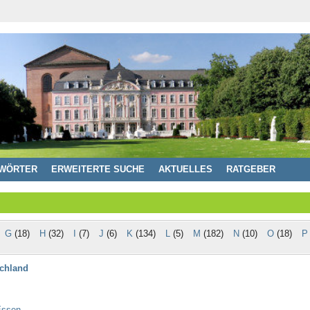
WÖRTER
ERWEITERTE SUCHE
AKTUELLES
RATGEBER
G
(18)
H
(32)
I
(7)
J
(6)
K
(134)
L
(5)
M
(182)
N
(10)
O
(18)
P
schland
Essen