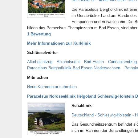
Die Paracelsus Berghofklinik ist ein
im Osnabrücker Land am Rande des 
Copyright © Paracelsus Kliniken Bad Essen
GmbH
Entspannen und Verweilen ein. Die Be
bilden das Paracelsus Therapiezentrum Bad Essen, sind aber i
1 Bewertung
Mehr Informationen zur Kurklinik
Schlüsselwörter
Alkoholentzug
Alkoholsucht
Bad Essen
Cannabisentzug
Paracelsus Berghofklinik Bad Essen Niedersachsen
Patholo
Mitmachen
Neue Kommentar schreiben
Paracelsus Nordseeklinik Helgoland Schleswig-Holstein 
Rehaklinik
Deutschland - Schleswig-Holstein - H
Das Gesundheitszentrum befindet sic
sich im Rahmen der Behandlungen he
Bild: Paracelsus Nordseeklinik Helgoland
Schleswig-Holstein Deutschland