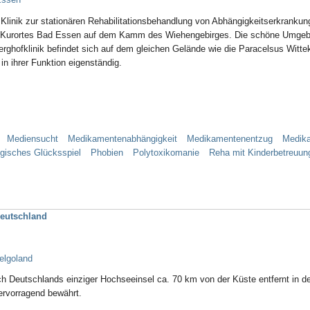
e Klinik zur stationären Rehabilitationsbehandlung von Abhängigkeitserkrankun
Kurortes Bad Essen auf dem Kamm des Wiehengebirges. Die schöne Umgebun
rghofklinik befindet sich auf dem gleichen Gelände wie die Paracelsus Witt
n ihrer Funktion eigenständig.
Mediensucht
Medikamentenabhängigkeit
Medikamentenentzug
Medik
gisches Glücksspiel
Phobien
Polytoxikomanie
Reha mit Kinderbetreuun
Deutschland
elgoland
h Deutschlands einziger Hochseeinsel ca. 70 km von der Küste entfernt in d
rvorragend bewährt.