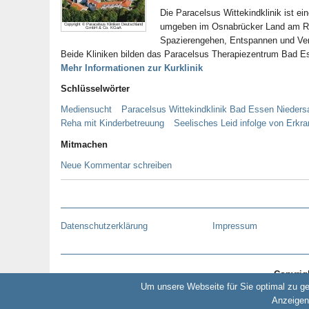
Die Paracelsus Wittekindklinik ist e
umgeben im Osnabrücker Land am Ra
Copyright © Paracelsus Kliniken Deutschland
GmbH & Co. KGaA
Spazierengehen, Entspannen und Verwe
Beide Kliniken bilden das Paracelsus Therapiezentrum Bad Ess
Mehr Informationen zur Kurklinik
Schlüsselwörter
Mediensucht
Paracelsus Wittekindklinik Bad Essen Nieder
Reha mit Kinderbetreuung
Seelisches Leid infolge von Erkr
Mitmachen
Neue Kommentar schreiben
Datenschutzerklärung
Impressum
Copyrig
Um unsere Webseite für Sie optimal zu g
Anzeigen