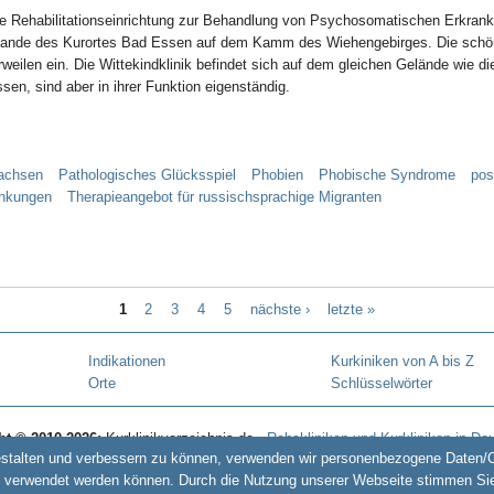
ine Rehabilitationseinrichtung zur Behandlung von Psychosomatischen Erkranku
nde des Kurortes Bad Essen auf dem Kamm des Wiehengebirges. Die schöne
ilen ein. Die Wittekindklinik befindet sich auf dem gleichen Gelände wie di
en, sind aber in ihrer Funktion eigenständig.
sachsen
Pathologisches Glücksspiel
Phobien
Phobische Syndrome
pos
ankungen
Therapieangebot für russischsprachige Migranten
1
2
3
4
5
nächste ›
letzte »
Indikationen
Kurkiniken von A bis Z
Orte
Schlüsselwörter
ht © 2010-2026:
Kurklinikverzeichnis.de -
Rehakliniken und Kurkliniken in De
estalten und verbessern zu können, verwenden wir personenbezogene Daten/Co
www.kurentschechien.de
•
www.kuren24.com
 verwendet werden können. Durch die Nutzung unserer Webseite stimmen Si