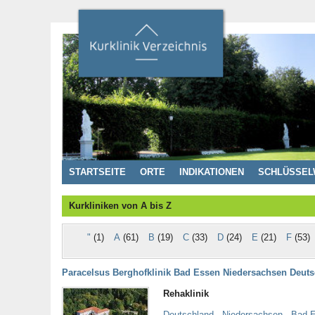
STARTSEITE
ORTE
INDIKATIONEN
SCHLÜSSEL
Kurkliniken von A bis Z
"
(1)
A
(61)
B
(19)
C
(33)
D
(24)
E
(21)
F
(53)
Paracelsus Berghofklinik Bad Essen Niedersachsen Deut
Rehaklinik
Deutschland - Niedersachsen - Bad 