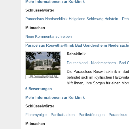
Mehr Informationen zur Kurklinik
Schlüsselwörter
Paracelsus Nordseeklinik Helgoland Schleswig-Holstein
Reh
Mitmachen
Neue Kommentar schreiben
Paracelsus Roswitha-Klinik Bad Gandersheim Niedersach
Rehaklinik
Deutschland - Niedersachsen - Bad
Die Paracelsus Roswithaklinik in Ba
Bild: Paracelsus Roswitha-Klinik Bad
befindet sich im idyllischen Harzvor
Gandersheim Niedersachsen Deutschland
hilft Ihnen, Ihre Sorgen für einen M
6 Bewertungen
Mehr Informationen zur Kurklinik
Schlüsselwörter
Fibromyalgie
Panikattacken
Panikstörungen
Paracelsus 
Mitmachen