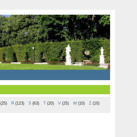
(25)
R
(123)
S
(63)
T
(20)
V
(25)
W
(10)
Z
(10)