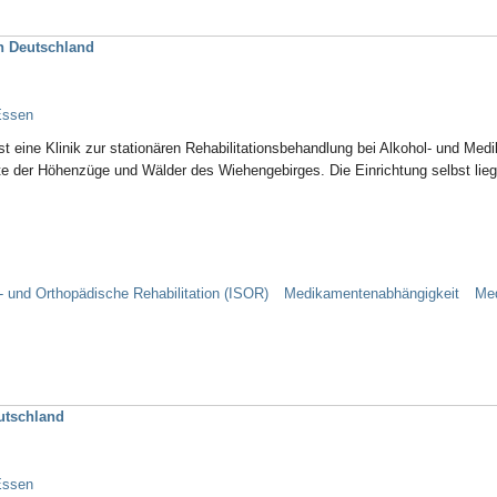
n Deutschland
Essen
st eine Klinik zur stationären Rehabilitationsbehandlung bei Alkohol- und M
te der Höhenzüge und Wälder des Wiehengebirges. Die Einrichtung selbst lieg
t- und Orthopädische Rehabilitation (ISOR)
Medikamentenabhängigkeit
Me
utschland
Essen