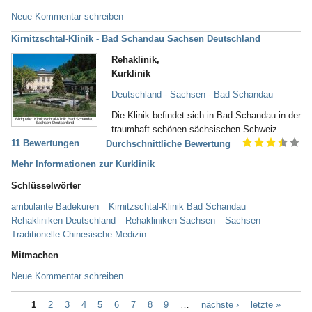
Neue Kommentar schreiben
Kirnitzschtal-Klinik - Bad Schandau Sachsen Deutschland
Rehaklinik,
Kurklinik
Deutschland - Sachsen - Bad Schandau
Die Klinik befindet sich in Bad Schandau in der
Bildquelle: Kirnitzschtal-Klinik Bad Schandau
Sachsen Deutschland
traumhaft schönen sächsischen Schweiz.
11 Bewertungen
Durchschnittliche Bewertung
Mehr Informationen zur Kurklinik
Schlüsselwörter
ambulante Badekuren
Kirnitzschtal-Klinik Bad Schandau
Rehakliniken Deutschland
Rehakliniken Sachsen
Sachsen
Traditionelle Chinesische Medizin
Mitmachen
Neue Kommentar schreiben
1
2
3
4
5
6
7
8
9
…
nächste ›
letzte »