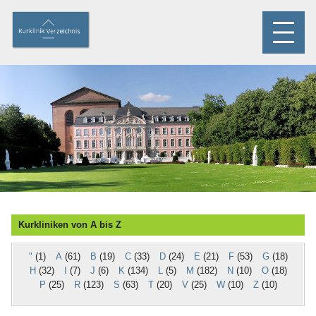
Kurkliniken von A bis Z
"
(1)
A
(61)
B
(19)
C
(33)
D
(24)
E
(21)
F
(53)
G
(18)
H
(32)
I
(7)
J
(6)
K
(134)
L
(5)
M
(182)
N
(10)
O
(18)
P
(25)
R
(123)
S
(63)
T
(20)
V
(25)
W
(10)
Z
(10)