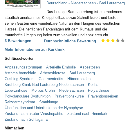
Deutschland - Niedersachsen - Bad Lauterberg
Bildquelle: Kirchberg-Klinik Bad Lauterberg
Niedersachsen Deutschland
Das heutige Bad Lauterberg ist ein modernes
staatlich anerkanntes Kneippheilbad sowie Schrothkurort und bietet
seinen Gästen eine wunderbare Natur an den Hängen des westlichen
Harzes. Die herrlichen Parkanlagen mit dem Kurhaus und die
traumhafte Umgebung laden zum verweilen und spazieren ein.
6 Bewertungen
Durchschnittliche Bewertung
Mehr Informationen zur Kurklinik
Schlüsselwörter
Anpassungsstörungen
Arterielle Embolie
Asbestosen
Asthma bronchiale
Atherosklerose
Bad Lauterberg
Cushing-Syndrom
Gastroenteritis
Hämorrhoiden
Kirchberg-Klinik Bad Lauterberg Niedersachsen
Kolitis
Leberzirrhose
Morbus Crohn
Niedersachsen
Polyarthrose
Polyglanduläre Dysfunktion
Präventionskurse
Präventionsreisen
Reizdarmsyndrom
Staublunge
Überfunktion und Unterfunktion der Hypophyse
Zustand nach akuter Virushepatitis
Zustand nach Hirninfarkt
Zustand nach Schlaganfall
Mitmachen