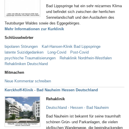
Bad Lippspringe hat ein sehr reizarmes Klima
und befindet sich zwischen der herrlichen
Leider kein Bild der Karl-Hansen-Klinik Bad
Lippspringe Nordrhein-Westfalen Deutschland
Sennelandschaft und den Ausläufern des
Teutoburger Waldes sowie des Eggegebirges.
Mehr Informationen zur Kurklinik
Schlüsselwörter
bipolaren Störungen
Karl-Hansen-Klinik Bad Lippspringe
latente Suizidgedanken
Long-Covid
Post-Covid
psychische Traumatisierungen
Rehaklinik Nordrhein-Westfalen
Rehakliniken Deutschland
Mitmachen
Neue Kommentar schreiben
Kerckhoff-Klinik - Bad Nauheim Hessen Deutschland
Rehaklinik
Deutschland - Hessen - Bad Nauheim
Bad Nauheim ist bekannt für seine traumhaft
schönen Grün- und Parkanlagen, die vielen
Bildquelle: Kerckhoff-Klinik Bad Nauheim
Hessen Deutschland
idyllischen Wanderwege, die beeindruckenden