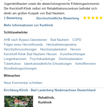
Jugendstilbauten sowie die abwechslungsreiche Erlebnisgastronomie.
Die Kerckhoff-Klinik selbst mit Rehabilitationszentrum befindet sich
direkt am großen Kurpark von Bad Nauheim.
1 Bewertung
Durchschnittliche Bewertung
Mehr Informationen zur Kurklinik
Schlüsselwörter
AHB nach Bypass-Operationen
Bad Nauheim
COPD
Folgen eines Herzstillstands
Herzkatheteroperation
Herzrhythmusstörungen
Herztransplantation
Hessen
Kerckhoff-Klinik Bad Nauheim Hessen
Kunstherztherapie
Lungenkarzinom
Psychokardiologie
Stentimplantation
Tuberkulose
tuberkuloseähnliche Erkrankungen
Vorhofflimmern
Wundheilungsstörungen
Mitmachen
Neue Kommentar schreiben
Kirchberg-Klinik - Bad Lauterberg Niedersachsen Deutschland
Rehaklinik,
Kurklinik