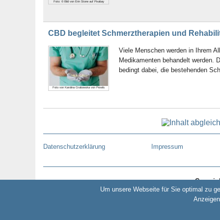
Foto: © Bild von Erin Stone auf Pixabay
CBD begleitet Schmerztherapien und Rehabili
Viele Menschen werden in Ihrem Al
Medikamenten behandelt werden. Do
bedingt dabei, die bestehenden Schm
Foto von Karolina Grabowska von Pexels
Datenschutzerklärung
Impressum
Copyrig
Um unsere Webseite für Sie optimal zu g
Anzeigen