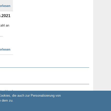
erlesen
5.2021
zahl an
..
erlesen
utschland
okies, die auch zur Personalisierung von
e dem zu.