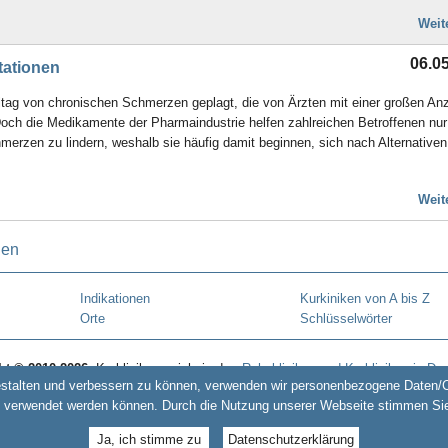
Weit
06.0
tationen
ltag von chronischen Schmerzen geplagt, die von Ärzten mit einer großen An
ch die Medikamente der Pharmaindustrie helfen zahlreichen Betroffenen nur
erzen zu lindern, weshalb sie häufig damit beginnen, sich nach Alternativen.
Weit
Indikationen
Kurkiniken von A bis Z
Orte
Schlüsselwörter
ht © 2010-2026:
Kurklinikverzeichnis.de -
Rehakliniken und Kurkliniken in De
estalten und verbessern zu können, verwenden wir personenbezogene Daten/Co
www.kurentschechien.de
•
www.kuren24.com
 verwendet werden können. Durch die Nutzung unserer Webseite stimmen Si
Ja, ich stimme zu
Datenschutzerklärung