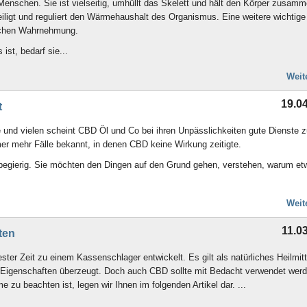
Menschen. Sie ist vielseitig, umhüllt das Skelett und hält den Körper zusamm
iligt und reguliert den Wärmehaushalt des Organismus. Eine weitere wichtige
nlichen Wahrnehmung.
ist, bedarf sie...
Weit
19.0
t
e und vielen scheint CBD Öl und Co bei ihren Unpässlichkeiten gute Dienste 
mer mehr Fälle bekannt, in denen CBD keine Wirkung zeitigte.
egierig. Sie möchten den Dingen auf den Grund gehen, verstehen, warum et
Weit
11.0
ten
ester Zeit zu einem Kassenschlager entwickelt. Es gilt als natürliches Heilmitt
 Eigenschaften überzeugt. Doch auch CBD sollte mit Bedacht verwendet werd
zu beachten ist, legen wir Ihnen im folgenden Artikel dar. ...