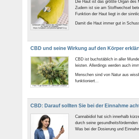
Die Haut ist das größte Organ des 
Zudem ist sie am Stoffwechsel bete
Funktion der Haut liegt in der sin
Damit die Haut immer gut in Schuss 
Verbessert CBD Creme das Hautbild? Photo
by Sohini on Unsplash
https://unsplash.com/photos/ngl44pFCz-g
CBD und seine Wirkung auf den Körper erklär
CBD ist buchstäblich in aller Mund
leisten. Allerdings werden auch im
Menschen sind von Natur aus wissb
funktioniert...
Foto: © gio-bartlett-1V_S8rM13rE-unsplash
CBD: Darauf sollten Sie bei der Einnahme ach
Cannabidiol hat sich innerhalb kürz
durch seine gesundheitsfördernden
Was bei der Dosierung und Einnahme 