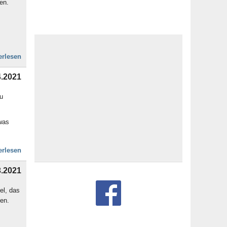
en.
erlesen
4.2021
zu
was
erlesen
3.2021
el, das
en.