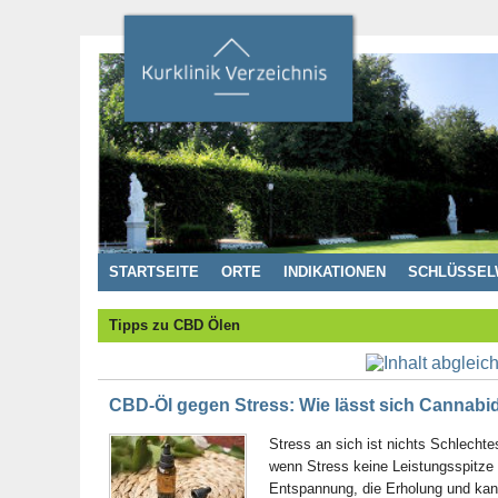
STARTSEITE
ORTE
INDIKATIONEN
SCHLÜSSEL
Tipps zu CBD Ölen
CBD-Öl gegen Stress: Wie lässt sich Cannabid
Stress an sich ist nichts Schlechte
wenn Stress keine Leistungsspitze b
Entspannung, die Erholung und kann