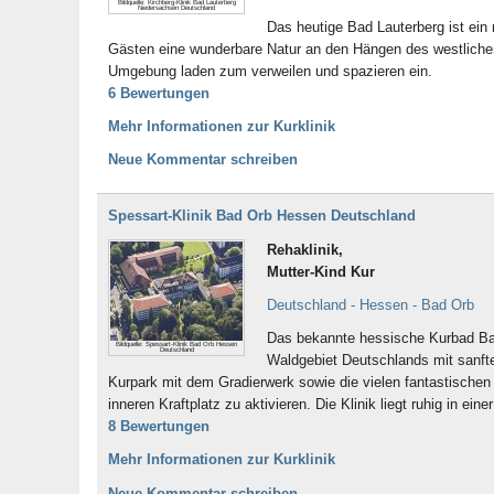
Bildquelle: Kirchberg-Klinik Bad Lauterberg
Niedersachsen Deutschland
Das heutige Bad Lauterberg ist ein
Gästen eine wunderbare Natur an den Hängen des westlichen
Umgebung laden zum verweilen und spazieren ein.
6 Bewertungen
Mehr Informationen zur Kurklinik
Neue Kommentar schreiben
Spessart-Klinik Bad Orb Hessen Deutschland
Rehaklinik,
Mutter-Kind Kur
Deutschland - Hessen - Bad Orb
Das bekannte hessische Kurbad Ba
Bildquelle: Spessart-Klinik Bad Orb Hessen
Deutschland
Waldgebiet Deutschlands mit sanfte
Kurpark mit dem Gradierwerk sowie die vielen fantastischen
inneren Kraftplatz zu aktivieren. Die Klinik liegt ruhig in 
8 Bewertungen
Mehr Informationen zur Kurklinik
Neue Kommentar schreiben