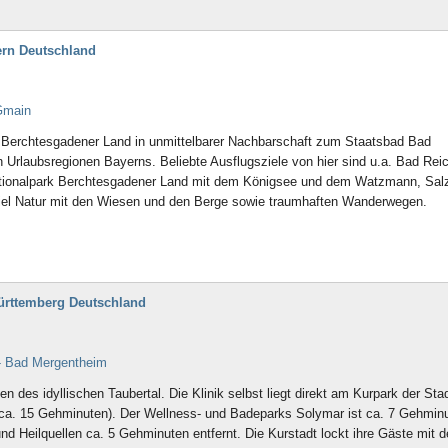
ern Deutschland
Gmain
s Berchtesgadener Land in unmittelbarer Nachbarschaft zum Staatsbad Bad
en Urlaubsregionen Bayerns. Beliebte Ausflugsziele von hier sind u.a. Bad Rei
tionalpark Berchtesgadener Land mit dem Königsee und dem Watzmann, Sal
viel Natur mit den Wiesen und den Berge sowie traumhaften Wanderwegen.
ürttemberg Deutschland
- Bad Mergentheim
 des idyllischen Taubertal. Die Klinik selbst liegt direkt am Kurpark der Stad
 (ca. 15 Gehminuten). Der Wellness- und Badeparks Solymar ist ca. 7 Gehmin
nd Heilquellen ca. 5 Gehminuten entfernt. Die Kurstadt lockt ihre Gäste mit 