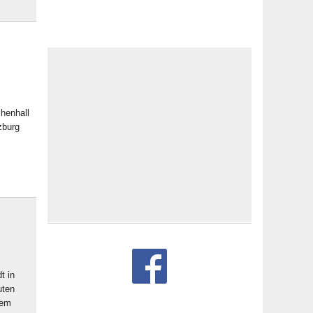
chenhall
zburg
t in
uten
dem