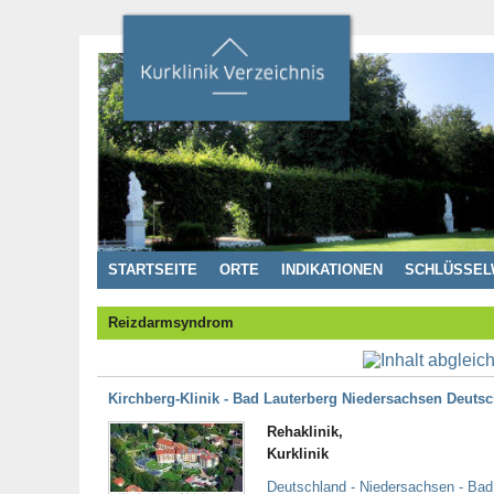
STARTSEITE
ORTE
INDIKATIONEN
SCHLÜSSEL
Reizdarmsyndrom
Kirchberg-Klinik - Bad Lauterberg Niedersachsen Deuts
Rehaklinik,
Kurklinik
Deutschland - Niedersachsen - Bad