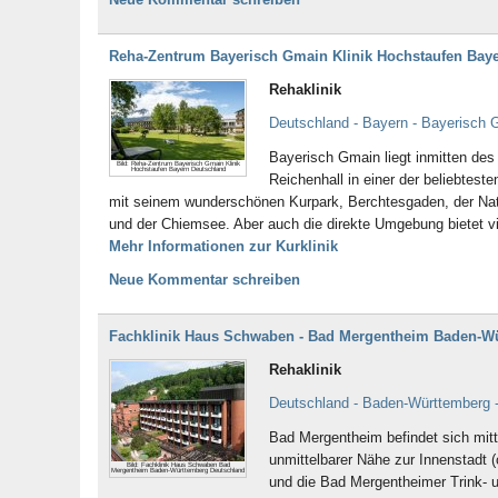
Reha-Zentrum Bayerisch Gmain Klinik Hochstaufen Bay
Rehaklinik
Deutschland - Bayern - Bayerisch 
Bayerisch Gmain liegt inmitten de
Bild: Reha-Zentrum Bayerisch Gmain Klinik
Hochstaufen Bayern Deutschland
Reichenhall in einer der beliebtest
mit seinem wunderschönen Kurpark, Berchtesgaden, der Na
und der Chiemsee. Aber auch die direkte Umgebung bietet 
Mehr Informationen zur Kurklinik
Neue Kommentar schreiben
Fachklinik Haus Schwaben - Bad Mergentheim Baden-W
Rehaklinik
Deutschland - Baden-Württemberg 
Bad Mergentheim befindet sich mitten
unmittelbarer Nähe zur Innenstadt
Bild: Fachklinik Haus Schwaben Bad
Mergentheim Baden-Württemberg Deutschland
und die Bad Mergentheimer Trink- u