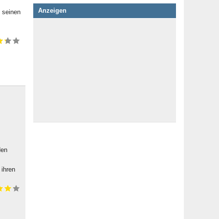
Anzeigen
t seinen
den
 ihren