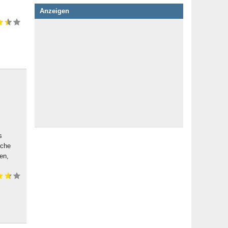
Anzeigen
s
sche
en,