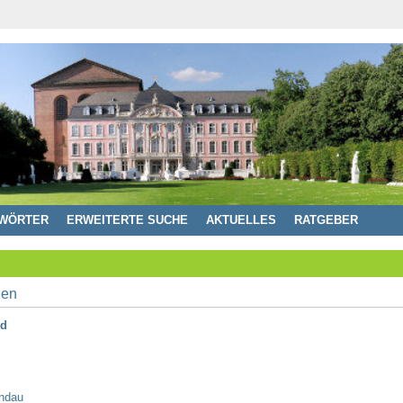
WÖRTER
ERWEITERTE SUCHE
AKTUELLES
RATGEBER
nd
andau