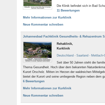
Die Klinik befindet sich in Bad Sc
Bildquelle: Kirnitzschtal-Klinik Bad Schandau
Sachsen Deutschland
11 Bewertungen
Mehr Informationen zur Kurklinik
Neue Kommentar schreiben
Johannesbad Fachklinik Gesundheits- & Rehazentrum Saa
Rehaklinik,
Kurklinik
Deutschland - Saarland - Mettlach-
Bildquelle: Johannesbad Fachklinik
Gesundheits- & Rehazentrum Saarschleife
Mettlach-Orscholz Saarland Deutschland
Seit über 50 Jahren steht die fami
Thema Gesundheit. Hoch über dem bekannten Naturdenkmal Sa
Kurort Orscholz. Mitten im Herzen der waldreichen Mittelge
bietet der Kurort und seine umliegende Region neben dem gute
6 Bewertungen
Mehr Informationen zur Kurklinik
Neue Kommentar schreiben