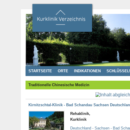
STARTSEITE
ORTE
INDIKATIONEN
SCHLÜSSEL
Traditionelle Chinesische Medizin
Kirnitzschtal-Klinik - Bad Schandau Sachsen Deutschla
Rehaklinik,
Kurklinik
Deutschland - Sachsen - Bad Sch