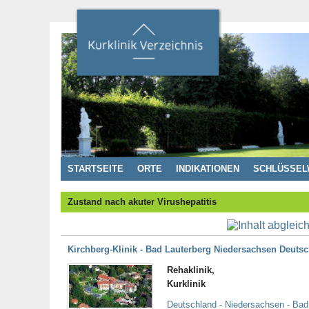
STARTSEITE
ORTE
INDIKATIONEN
SCHLÜSSEL
Zustand nach akuter Virushepatitis
Kirchberg-Klinik - Bad Lauterberg Niedersachsen Deuts
Rehaklinik,
Kurklinik
Deutschland - Niedersachsen - Bad