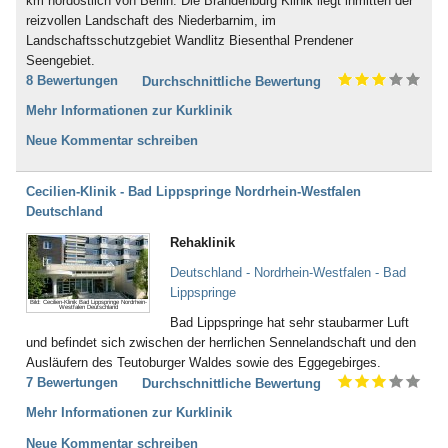
km nordöstlich von Berlin. Die Brandenburg Klinik liegt inmitten der
reizvollen Landschaft des Niederbarnim, im
Landschaftsschutzgebiet Wandlitz Biesenthal Prendener
Seengebiet.
8 Bewertungen
Durchschnittliche Bewertung
Mehr Informationen zur Kurklinik
Neue Kommentar schreiben
Cecilien-Klinik - Bad Lippspringe Nordrhein-Westfalen
Deutschland
Rehaklinik
Deutschland - Nordrhein-Westfalen - Bad
Lippspringe
Bild: Cecilien-Klinik Bad Lippspringe Nordrhein-
Westfalen Deutschland
Bad Lippspringe hat sehr staubarmer Luft
und befindet sich zwischen der herrlichen Sennelandschaft und den
Ausläufern des Teutoburger Waldes sowie des Eggegebirges.
7 Bewertungen
Durchschnittliche Bewertung
Mehr Informationen zur Kurklinik
Neue Kommentar schreiben