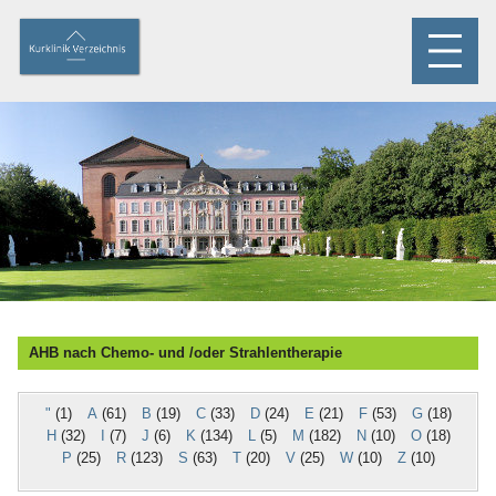
AHB nach Chemo- und /oder Strahlentherapie
"
(1)
A
(61)
B
(19)
C
(33)
D
(24)
E
(21)
F
(53)
G
(18)
H
(32)
I
(7)
J
(6)
K
(134)
L
(5)
M
(182)
N
(10)
O
(18)
P
(25)
R
(123)
S
(63)
T
(20)
V
(25)
W
(10)
Z
(10)