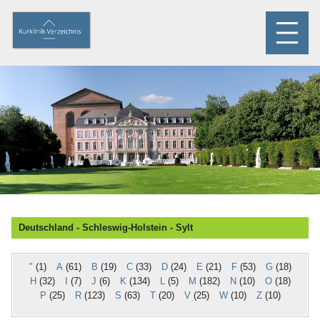
Deutschland - Schleswig-Holstein - Sylt
"
(1)
A
(61)
B
(19)
C
(33)
D
(24)
E
(21)
F
(53)
G
(18)
H
(32)
I
(7)
J
(6)
K
(134)
L
(5)
M
(182)
N
(10)
O
(18)
P
(25)
R
(123)
S
(63)
T
(20)
V
(25)
W
(10)
Z
(10)