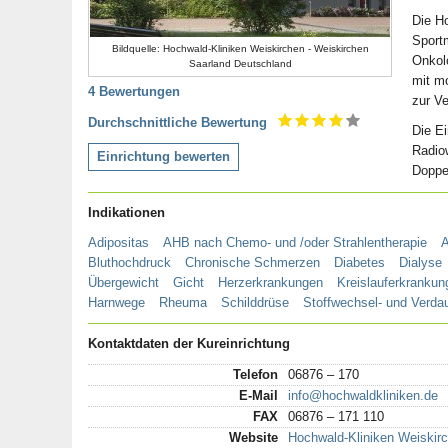
Die H
Sportm
Bildquelle: Hochwald-Kliniken Weiskirchen - Weiskirchen
Onkolo
Saarland Deutschland
mit m
4 Bewertungen
zur Ve
Durchschnittliche Bewertung
Die E
Radio
Einrichtung bewerten
Doppe
Indikationen
Adipositas
AHB nach Chemo- und /oder Strahlentherapie
A
Bluthochdruck
Chronische Schmerzen
Diabetes
Dialyse
Übergewicht
Gicht
Herzerkrankungen
Kreislauferkrankun
Harnwege
Rheuma
Schilddrüse
Stoffwechsel- und Verda
Kontaktdaten der Kureinrichtung
Telefon
06876 – 170
E-Mail
info@hochwaldkliniken.de
FAX
06876 – 171 110
Website
Hochwald-Kliniken Weiskir