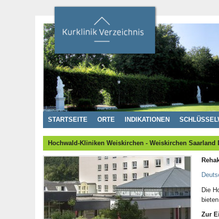
STARTSEITE
ORTE
INDIKATIONEN
SCHLÜSSEL
Hochwald-Kliniken Weiskirchen - Weiskirchen Saarland
Rehak
Deuts
Die H
bieten
Zur E