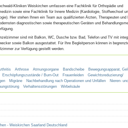
ochwald-Kliniken Weiskirchen umfassen eine Fachklinik für Orthopädie und
edizin sowie eine Fachklinik für Innere Medizin (Kardiologie, Stoffwechsel u
gie). Hier stehen Ihnen ein Team aus qualifizierten Ärzten, Therapeuten und 
odernsten diagnostischen sowie therapeutischen Geräten und Behandlungsm
rfügung.
inzelzimmer sind mit Balkon, WC, Dusche bzw. Bad, Telefon und TV mit integ
wecker sowie Balkon ausgestattet. Für Ihre Begleitperson können in begrenzt
lzimmer zur Verfügung gestellt werden.
rthritis
Arthrose
Atmungsorgane
Bandscheibe
Bewegungsapparat, Ge
Erschöpfungszustände / Burn-Out
Frauenleiden
Gewichtsreduzierung/
gen
Migräne
Nachbehandlung nach Operationen und Unfällen
Nieren- un
uungstörung
Verhaltensstörungen
Wirbelsäule
chen - Weiskirchen Saarland Deutschland