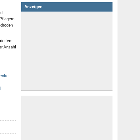
Anzeigen
nd
Pflegern
ethoden
riertem
er Anzahl
lenke
d