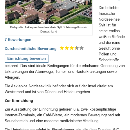
Die beliebte
friesische
Nordseeinsel
Sylt ist für
Bildquelle: Asklepios Nordseeklinik Sylt Schleswig-Holstein
seine endlos
Deutschland
weißen Strände
7 Bewertungen
und die reine
Seeluft ohne
Durchschnittliche Bewertung
Pollen und
Einrichtung bewerten
Schadstoffe
bekannt. Das sind ideale Bedingungen für die erholsame Genesung von
Erkrankungen der Atemwege, Tumor- und Hauterkrankungen sowie
Allergien.
Die Asklepios Nordseeklinik befindet sich auf der Insel direkt am
Weststrand und ist von Dünen und Heide umgeben.
Zur Einrichtung
Zur Ausstattung der Einrichtung gehören u.a. zwei kostenpflichtige
Internet-Terminals, ein Café-Bistro, ein modernes Bewegungsbad mit
Saunabereich und eine moderne medizinische Abteilung.
Die Unterbringung erfolgt in Einzelzimmer, die alle über Dusche, WC,