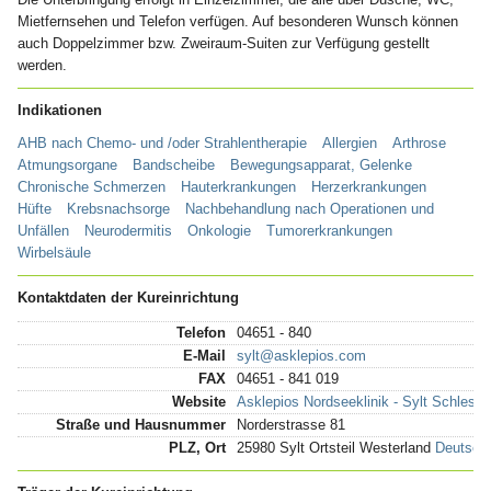
Mietfernsehen und Telefon verfügen. Auf besonderen Wunsch können
auch Doppelzimmer bzw. Zweiraum-Suiten zur Verfügung gestellt
werden.
Indikationen
AHB nach Chemo- und /oder Strahlentherapie
Allergien
Arthrose
Atmungsorgane
Bandscheibe
Bewegungsapparat, Gelenke
Chronische Schmerzen
Hauterkrankungen
Herzerkrankungen
Hüfte
Krebsnachsorge
Nachbehandlung nach Operationen und
Unfällen
Neurodermitis
Onkologie
Tumorerkrankungen
Wirbelsäule
Kontaktdaten der Kureinrichtung
Telefon
04651 - 840
E-Mail
sylt@asklepios.com
FAX
04651 - 841 019
Website
Asklepios Nordseeklinik - Sylt Schlesw
Straße und Hausnummer
Norderstrasse 81
PLZ, Ort
25980 Sylt Ortsteil Westerland
Deutschl