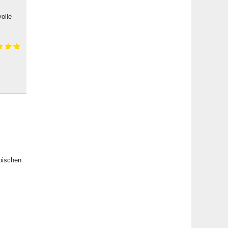
olle
bischen