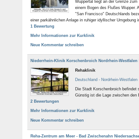
Wuppertal liegt an der Grenze zum
einem Bogen des Flußes Wupper. Auf
Bildquelle: HELIOS Klinik Bergisch-Land
Wuppertal Nordrhein-Westfalen Deutschland
"San Francisco" Deutschlands beze
einer parkähnlichen Anlage in ruhiger idyllischer Umgebung 
1 Bewertung
Mehr Informationen zur Kurklinik
Neue Kommentar schreiben
Niederrhein-Klinik Korschenbroich Nordrhein-Westfalen
Rehaklinik
Deutschland - Nordrhein-Westfalen
Die Stadt Korschenbroich befindet 
Bildquelle: Niederrhein-Klinik Korschenbroich
Günstig ist die Lage zwischen den
Nordrhein-Westfalen Deutschland
2 Bewertungen
Mehr Informationen zur Kurklinik
Neue Kommentar schreiben
Reha-Zentrum am Meer - Bad Zwischenahn Niedersachs