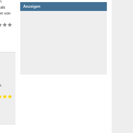
n
Anzeigen
als
en von
s.