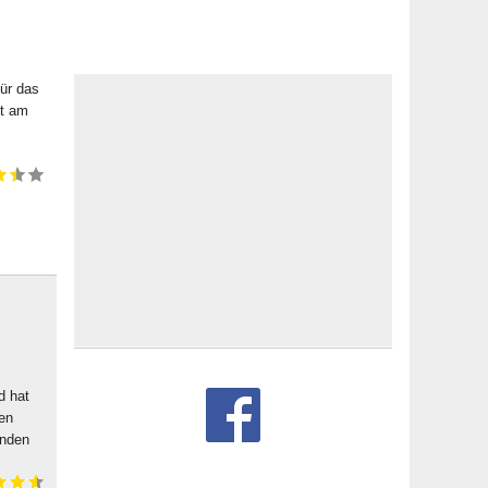
ür das
kt am
d hat
hen
inden