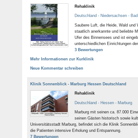
Rehaklinik
Deutschland - Niedersachsen - Ba
Saubere Luft, die Heide, Wald un
staatlich anerkannte und beliebte
Ufer des Binnensees und ist eingebe
Bild: Reha-Zentrum am Meer Bad
unterschiedlichen Einrichtungen de
Zwischenahn Niedersachsen Deutschland -
Kurbetriebsgesellschaft Bad Zwischenahn mbH
3 Bewertungen
Mehr Informationen zur Kurklinik
Neue Kommentar schreiben
Klinik Sonnenblick - Marburg Hessen Deutschland
Rehaklinik
Deutschland - Hessen - Marburg
Marburg mit seinen ca. 87.000 Einw
Bildquelle: Klinik Sonnenblick Marburg Hessen
Deutschland
seinen Gästen historisch sowie kult
Universitätsstadt Marburg, befindet sich die Klinik Sonnenb
die Patienten intensive Erholung und Entspannung.
7 Bewertungen