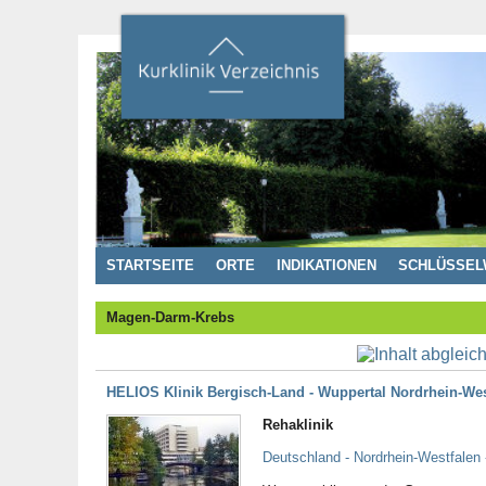
STARTSEITE
ORTE
INDIKATIONEN
SCHLÜSSEL
Magen-Darm-Krebs
HELIOS Klinik Bergisch-Land - Wuppertal Nordrhein-We
Rehaklinik
Deutschland - Nordrhein-Westfalen 