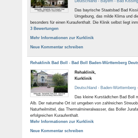
Deutschland - Bayern - Bad Kissin
Das bayrische Staatsbad Bad Kissin
Bildquelle: Rehaklinik Am Kurpark Bad
Kissingen Bayern Deutschland
Umgebung, das milde Klima und die
besonders für einen Kuraufenthalt. Die Klinik selbst liegt i
3 Bewertungen
Mehr Informationen zur Kurklinik
Neue Kommentar schreiben
Rehaklinik Bad Boll - Bad Boll Baden-Württemberg Deut
Rehaklinik,
Kurklinik
Deutschland - Baden-Württemberg -
Bildquelle: Rehaklinik Bad Boll - Bad Boll
Baden-Württemberg Deutschland
Das kleine Kurstädtchen Bad Boll m
Alb. Der naturnahe Ort ist umgeben von zahlreichen Streuob
Naturheilmittel, das Thermalmineralwasser, das Boller Juraf
erfolgreichen Kuraufenthalt.
Mehr Informationen zur Kurklinik
Neue Kommentar schreiben