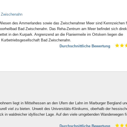
d Zwischenahn
d Wiesen des Ammerlandes sowie das Zwischenahner Meer sind Kennzeichen f
 Moorheilbad Bad Zwischenahn. Das Reha-Zentrum am Meer befindet sich dire
ttet in den Kurpark. Angrenzend an die Flaniermeile im Ortskern liegen die
r Kurbetriebsgesellschaft Bad Zwischenahn.
Durchschnittliche Bewertung
ohnern liegt in Mittelhessen an den Ufern der Lahn im Marburger Bergland un
urell viel zu bieten. Unweit des Universitäts-Klinikums, oberhalb der hessisc
lick in waldreicher idyllischer Lage. Auf den viele umgebenden Wanderwegen f
Durchschnittliche Bewertung