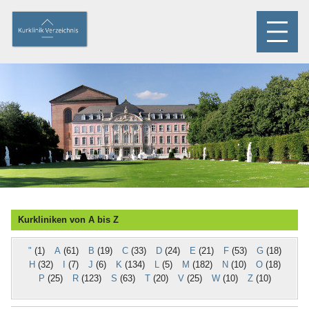
Kurkliniken von A bis Z
"
(1)
A
(61)
B
(19)
C
(33)
D
(24)
E
(21)
F
(53)
G
(18)
H
(32)
I
(7)
J
(6)
K
(134)
L
(5)
M
(182)
N
(10)
O
(18)
P
(25)
R
(123)
S
(63)
T
(20)
V
(25)
W
(10)
Z
(10)