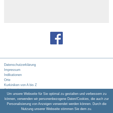
Datenschutzerklärung
Impressum
Indikationen
Orte
Kurkiniken von A bis Z
Schlüsselwörter
Um unsere Webseite für Sie optimal zu gestalten und verbessern zu
können, verwenden wir personenbezogene Daten/Cookies, die auch zur
Personalisierung von Anzeigen verwendet werden können. Durch die
Copyright © 2010-2026:
Kurklinikverzeichnis.de -
Rehakliniken und
Nutzung unserer Webseite stimmen Sie dem zu.
Kurkliniken in Deutschland