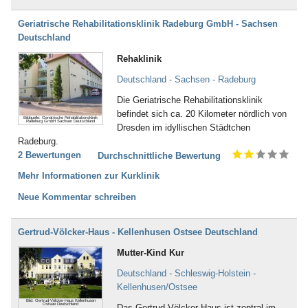
Geriatrische Rehabilitationsklinik Radeburg GmbH - Sachsen
Deutschland
Rehaklinik
Deutschland - Sachsen - Radeburg
Die Geriatrische Rehabilitationsklinik
befindet sich ca. 20 Kilometer nördlich von
Bildquelle: Geriatrische Rehabilitationsklinik
Radeburg GmbH Sachsen Deutschland
Dresden im idyllischen Städtchen
Radeburg.
2 Bewertungen
Durchschnittliche Bewertung
Mehr Informationen zur Kurklinik
Neue Kommentar schreiben
Gertrud-Völcker-Haus - Kellenhusen Ostsee Deutschland
Mutter-Kind Kur
Deutschland - Schleswig-Holstein -
Kellenhusen/Ostsee
Bild: Gertrud-Völcker-Haus Kellenhusen
Ostsee Deutschland
Das Gertrud-Völcker-Haus ist zentral im