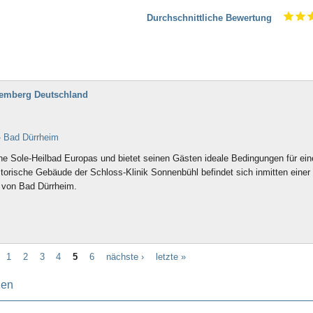
Durchschnittliche Bewertung
temberg Deutschland
- Bad Dürrheim
e Sole-Heilbad Europas und bietet seinen Gästen ideale Bedingungen für ein
storische Gebäude der Schloss-Klinik Sonnenbühl befindet sich inmitten einer
l von Bad Dürrheim.
1
2
3
4
5
6
nächste ›
letzte »