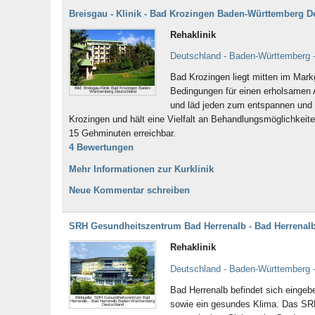
Breisgau - Klinik - Bad Krozingen Baden-Württemberg D
Rehaklinik
Deutschland - Baden-Württemberg 
Bad Krozingen liegt mitten im Mar
Bild: Breisgau-Klinik Bad Krozingen Baden-
Bedingungen für einen erholsamen 
Württemberg Deutschland
und läd jeden zum entspannen und e
Krozingen und hält eine Vielfalt an Behandlungsmöglichkeite
15 Gehminuten erreichbar.
4 Bewertungen
Mehr Informationen zur Kurklinik
Neue Kommentar schreiben
SRH Gesundheitszentrum Bad Herrenalb - Bad Herrenal
Rehaklinik
Deutschland - Baden-Württemberg -
Bad Herrenalb befindet sich eingebe
Bildquelle: SRH Gesundheitszentrum Bad
Herrenalb - Bad Herrenalb Baden-Württemberg
sowie ein gesundes Klima. Das SRH
Deutschland