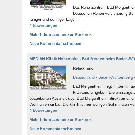
Bildquelle: Reha-Zentrum Bad Mergentheim -
Das Reha-Zentrum Bad Mergentheim 
Klinik Taubertal Baden-Württemberg
Deutschland
Deutschen Rentenversicherung Bund
ruhiger und sonniger Lage.
4 Bewertungen
Mehr Informationen zur Kurklinik
Neue Kommentar schreiben
MEDIAN Klinik Hohenlohe - Bad Mergentheim Baden-Wü
Rehaklinik
Deutschland - Baden-Württemberg 
Bad Mergentheim liegt mitten im tr
Bildquelle: MEDIAN Klinik Hohenlohe Bad
Mergentheim Baden-Württemberg Deutschland
Frankens umgeben. Die einmalige
bezauberten Ausblick über Bad Mergentheim, direkt an eine
Wohlfühlen einläd. Die Klinik ist nur wenigen Gehminuten v
4 Bewertungen
Mehr Informationen zur Kurklinik
Neue Kommentar schreiben