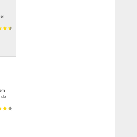
el
dem
rnde