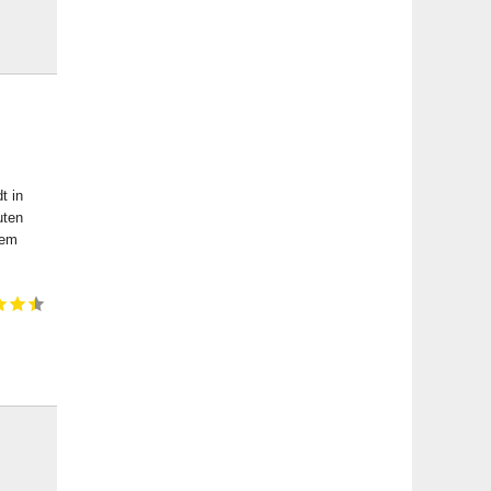
t in
uten
dem