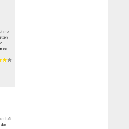
nehme
etten
ad
n ca.
re Luft
 der