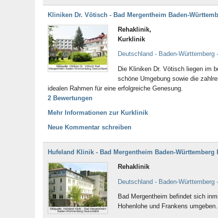
Kliniken Dr. Vötisch - Bad Mergentheim Baden-Württem
Rehaklinik,
Kurklinik
Deutschland - Baden-Württemberg 
Bildquelle: Kliniken Dr. Vötisch Bad
Die Kliniken Dr. Vötisch liegen im
Mergentheim Baden-Württemberg Deutschland
schöne Umgebung sowie die zahlre
idealen Rahmen für eine erfolgreiche Genesung.
2 Bewertungen
Mehr Informationen zur Kurklinik
Neue Kommentar schreiben
Hufeland Klinik - Bad Mergentheim Baden-Württemberg 
Rehaklinik
Deutschland - Baden-Württemberg 
Bad Mergentheim befindet sich inmi
Hohenlohe und Frankens umgeben.
Bildquelle: Hufeland Klinik - Bad Mergentheim
Baden-Württemberg Deutschland