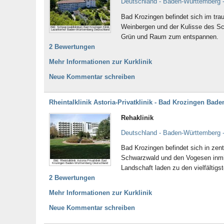
Deutschland - Baden-Württemberg 
Bad Krozingen befindet sich im tr
Weinbergen und der Kulisse des Sch
Bild: Schwarzwaldkliniken Bad Krozingen Klinik
Lazariterhof Baden-Württemberg Deutschland
Grün und Raum zum entspannen.
2 Bewertungen
Mehr Informationen zur Kurklinik
Neue Kommentar schreiben
Rheintalklinik Astoria-Privatklinik - Bad Krozingen Ba
Rehaklinik
Deutschland - Baden-Württemberg 
Bad Krozingen befindet sich in ze
Schwarzwald und den Vogesen inmit
Bild: Rheintalklinik Astoria-Privatklinik Bad
Krozingen Baden-Württemberg Deutschland
Landschaft laden zu den vielfältig
2 Bewertungen
Mehr Informationen zur Kurklinik
Neue Kommentar schreiben