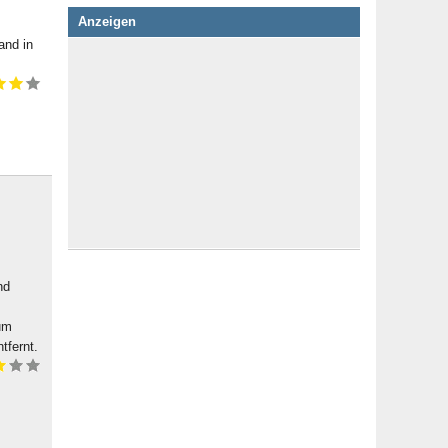
Anzeigen
and in
nd
um
tfernt.