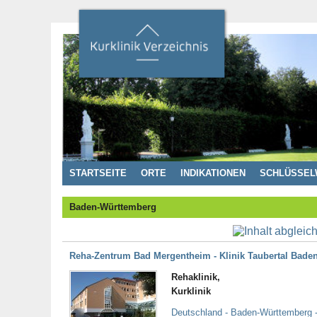
STARTSEITE
ORTE
INDIKATIONEN
SCHLÜSSEL
Baden-Württemberg
Reha-Zentrum Bad Mergentheim - Klinik Taubertal Bade
Rehaklinik,
Kurklinik
Deutschland - Baden-Württemberg 