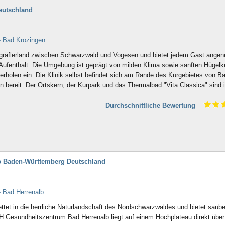
eutschland
- Bad Krozingen
kgräflerland zwischen Schwarzwald und Vogesen und bietet jedem Gast ange
Aufenthalt. Die Umgebung ist geprägt von milden Klima sowie sanften Hügelk
rholen ein. Die Klinik selbst befindet sich am Rande des Kurgebietes von B
n bereit. Der Ortskern, der Kurpark und das Thermalbad "Vita Classica" sind i
Durchschnittliche Bewertung
b Baden-Württemberg Deutschland
 Bad Herrenalb
ttet in die herrliche Naturlandschaft des Nordschwarzwaldes und bietet saube
 Gesundheitszentrum Bad Herrenalb liegt auf einem Hochplateau direkt über