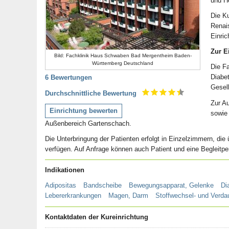
und He
Die K
Renai
Einric
Zur E
Bild: Fachklinik Haus Schwaben Bad Mergentheim Baden-
Württemberg Deutschland
Die F
Diabet
6 Bewertungen
Gesell
Durchschnittliche Bewertung
Zur Au
Einrichtung bewerten
sowie 
Außenbereich Gartenschach.
Die Unterbringung der Patienten erfolgt in Einzelzimmern, di
verfügen. Auf Anfrage können auch Patient und eine Begleitp
Indikationen
Adipositas
Bandscheibe
Bewegungsapparat, Gelenke
Di
Lebererkrankungen
Magen, Darm
Stoffwechsel- und Verda
Kontaktdaten der Kureinrichtung