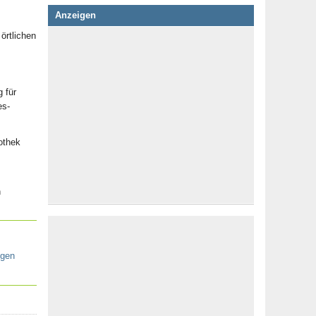
Anzeigen
örtlichen
 für
es-
othek
m
n
ngen