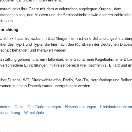
ilquellen ca. 5 Gehminuten entfernt.
urstadt lockt ihre Gäste mit dem wunderschön angelegten Kurpark, dem
ssanceschloss, den Museen und der Schlosskirche sowie anderen zahlreiche 
htungen.
inrichtung
achklinik Haus Schwaben in Bad Mergentheim ist eine Behandlungseinrichtung
iker des Typ-1 und Typ-2, die hier nach den Richtlinien der Deutschen Diabet
schaft behandelt und therapiert werden.
sstattung gehören u.a. ein Hallenbad, eine Sauna, eine Kegelbahn, eine Bibli
verschiedene Einrichtungen im Freizeitbereich wie Tischtennis, Billard und i
e über Dusche, WC, Direktwahltelefon, Radio, Sat.-TV, Notrufanlage und Balko
ersonen in einem Doppelzimmer untergebracht werden.
abetes
Galle
Gefäßerkrankungen
Herzerkrankungen
Kreislauferkranku
uungstörung
Wirbelsäule