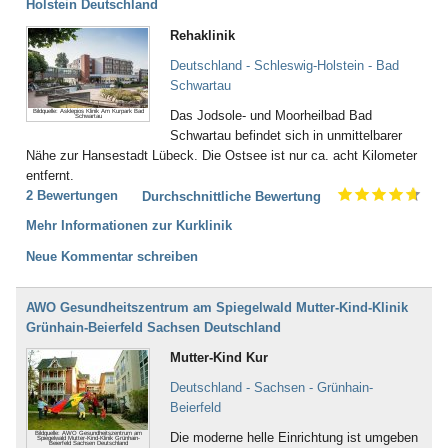
Holstein Deutschland
Rehaklinik
Deutschland - Schleswig-Holstein - Bad
Schwartau
Bildquelle: Asklepios Klinik Am Kurpark Bad
Das Jodsole- und Moorheilbad Bad
Schwartau
Schwartau befindet sich in unmittelbarer
Nähe zur Hansestadt Lübeck. Die Ostsee ist nur ca. acht Kilometer
entfernt.
2 Bewertungen
Durchschnittliche Bewertung
Mehr Informationen zur Kurklinik
Neue Kommentar schreiben
AWO Gesundheitszentrum am Spiegelwald Mutter-Kind-Klinik
Grünhain-Beierfeld Sachsen Deutschland
Mutter-Kind Kur
Deutschland - Sachsen - Grünhain-
Beierfeld
Bildquelle: AWO Gesundheitszentrum am
Die moderne helle Einrichtung ist umgeben
Spiegelwald Mutter-Kind-Klinik Grünhain-
Beierfeld Sachsen Deutschland