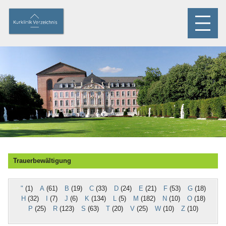
Trauerbewältigung
"
(1)
A
(61)
B
(19)
C
(33)
D
(24)
E
(21)
F
(53)
G
(18)
H
(32)
I
(7)
J
(6)
K
(134)
L
(5)
M
(182)
N
(10)
O
(18)
P
(25)
R
(123)
S
(63)
T
(20)
V
(25)
W
(10)
Z
(10)