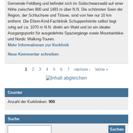
Gemeinde Feldberg und befindet sich im Südschwarzwald auf einer
Höhe zwischen 900 und 1493 m über N.N. Die schönsten Seen der
Region, der Schluchsee und Titisee, sind von hier nur 10 km
entfernt. Die Eltern-Kind-Fachklinik Schuppenhörnle selbst liegt
ruhig auf ca. 1070 m N.N. direkt am Wald und ist ein idealer
Ausgangspunkt für ausgedehnte Spaziergänge sowie Mountainbike-
und Nordic Walking-Touren.
Mehr Informationen zur Kurklinik
Neue Kommentar schreiben
1
2
3
4
5
6
7
nächste ›
letzte »
Counter
Anzahl der Kurkliniken:
900
Suche
Diese Website durchsuchen: