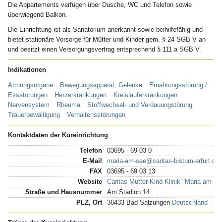
Die Appartements verfügen über Dusche, WC und Telefon sowie
überwiegend Balkon.
Die Einrichtung ist als Sanatorium anerkannt sowie beihilfefähig und
bietet stationäre Vorsorge für Mütter und Kinder gem. § 24 SGB V an
und besitzt einen Versorgungsvertrag entsprechend § 111 a SGB V.
Indikationen
Atmungsorgane
Bewegungsapparat, Gelenke
Ernährungsstörung /
Essstörungen
Herzerkrankungen
Kreislauferkrankungen
Nervensystem
Rheuma
Stoffwechsel- und Verdauungstörung
Trauerbewältigung
Verhaltensstörungen
Kontaktdaten der Kureinrichtung
Telefon
03695 - 69 03 0
E-Mail
maria-am-see@caritas-bistum-erfurt.de
FAX
03695 - 69 03 13
Website
Caritas Mutter-Kind-Klinik "Maria am 
Straße und Hausnummer
Am Stadion 14
PLZ, Ort
36433 Bad Salzungen
Deutschland - Th