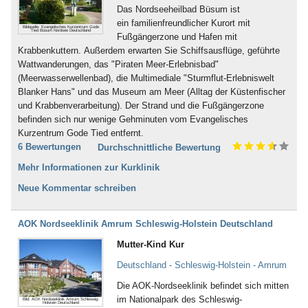
Das Nordseeheilbad Büsum ist
ein familienfreundlicher Kurort mit
Bildquelle: Evangelisches Kurzentrum Gode
Tied Büsum Nordsee Deutschland
Fußgängerzone und Hafen mit
Krabbenkuttern. Außerdem erwarten Sie Schiffsausflüge, geführte
Wattwanderungen, das "Piraten Meer-Erlebnisbad"
(Meerwasserwellenbad), die Multimediale "Sturmflut-Erlebniswelt
Blanker Hans" und das Museum am Meer (Alltag der Küstenfischer
und Krabbenverarbeitung). Der Strand und die Fußgängerzone
befinden sich nur wenige Gehminuten vom Evangelisches
Kurzentrum Gode Tied entfernt.
6 Bewertungen
Durchschnittliche Bewertung
Mehr Informationen zur Kurklinik
Neue Kommentar schreiben
AOK Nordseeklinik Amrum Schleswig-Holstein Deutschland
Mutter-Kind Kur
Deutschland - Schleswig-Holstein - Amrum
Die AOK-Nordseeklinik befindet sich mitten
im Nationalpark des Schleswig-
Bild: AOK Nordseeklinik Amrum Schleswig-
Holstein Deutschland