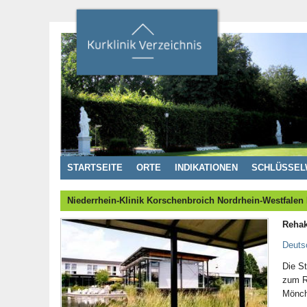
STARTSEITE
ORTE
INDIKATIONEN
SCHLÜSSEL
Niederrhein-Klinik Korschenbroich Nordrhein-Westfalen
Rehak
Deuts
Die St
zum R
Mönch