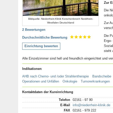
Zur E
Die Ni
onkolo
Bildquelle: Niederrhein-Klinik Korschenbroich Nordrhein-
Zur Au
Westfalen Deutschland
versc
2 Bewertungen
Die P
Durchschnittliche Bewertung
Ergo-
Sozia
Einrichtung bewerten
steht 
Alle Einzelzimmer sind hell und freundlich eingerichtet und 
Indikationen
AHB nach Chemo- und /oder Strahlentherapie
Bandscheibe
Operationen und Unfällen
Onkologie
Tumorerkrankungen
Kontaktdaten der Kureinrichtung
Telefon
02161 - 97 90
E-Mail
info@niederrhein-klinik.de
FAX
02161 - 979 222