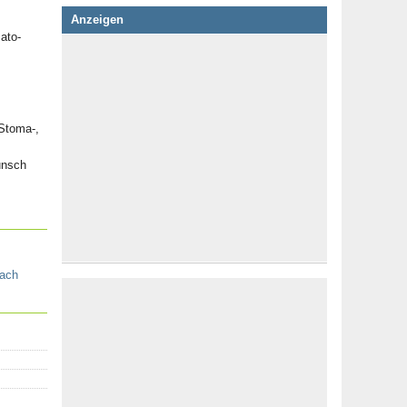
Anzeigen
ato-
 Stoma-,
unsch
ach