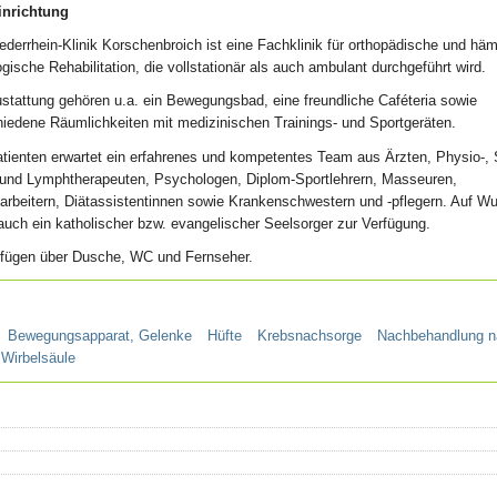
inrichtung
ederrhein-Klinik Korschenbroich ist eine Fachklinik für orthopädische und häm
gische Rehabilitation, die vollstationär als auch ambulant durchgeführt wird.
stattung gehören u.a. ein Bewegungsbad, eine freundliche Caféteria sowie
hiedene Räumlichkeiten mit medizinischen Trainings- und Sportgeräten.
atienten erwartet ein erfahrenes und kompetentes Team aus Ärzten, Physio-,
 und Lymphtherapeuten, Psychologen, Diplom-Sportlehrern, Masseuren,
larbeitern, Diätassistentinnen sowie Krankenschwestern und -pflegern. Auf W
auch ein katholischer bzw. evangelischer Seelsorger zur Verfügung.
verfügen über Dusche, WC und Fernseher.
Bewegungsapparat, Gelenke
Hüfte
Krebsnachsorge
Nachbehandlung n
Wirbelsäule