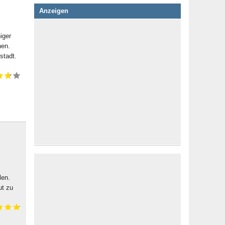
Anzeigen
iger
hen.
stadt.
len.
ut zu