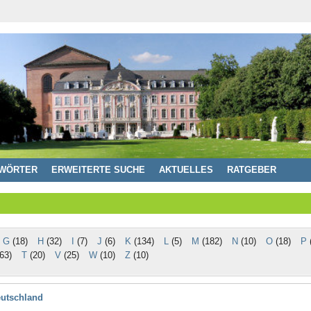
WÖRTER
ERWEITERTE SUCHE
AKTUELLES
RATGEBER
G
(18)
H
(32)
I
(7)
J
(6)
K
(134)
L
(5)
M
(182)
N
(10)
O
(18)
P
(
63)
T
(20)
V
(25)
W
(10)
Z
(10)
eutschland