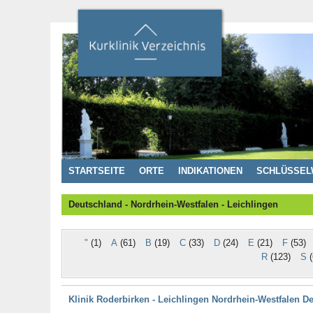
STARTSEITE
ORTE
INDIKATIONEN
SCHLÜSSEL
Deutschland - Nordrhein-Westfalen - Leichlingen
"
(1)
A
(61)
B
(19)
C
(33)
D
(24)
E
(21)
F
(53)
R
(123)
S
(
Klinik Roderbirken - Leichlingen Nordrhein-Westfalen D