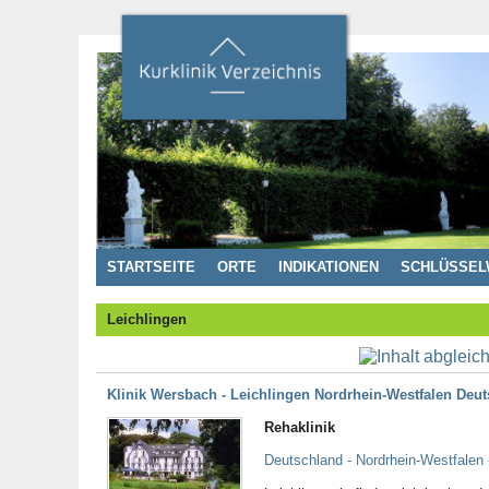
STARTSEITE
ORTE
INDIKATIONEN
SCHLÜSSEL
Leichlingen
Klinik Wersbach - Leichlingen Nordrhein-Westfalen Deu
Rehaklinik
Deutschland - Nordrhein-Westfalen 