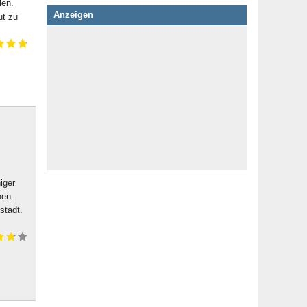
len.
Anzeigen
ut zu
iger
hen.
stadt.