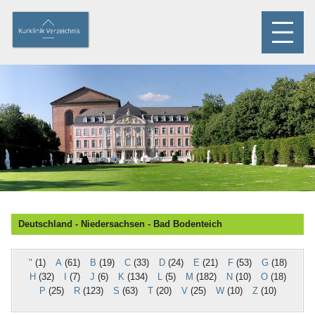
Deutschland - Niedersachsen - Bad Bodenteich
"
(1)
A
(61)
B
(19)
C
(33)
D
(24)
E
(21)
F
(53)
G
(18)
H
(32)
I
(7)
J
(6)
K
(134)
L
(5)
M
(182)
N
(10)
O
(18)
P
(25)
R
(123)
S
(63)
T
(20)
V
(25)
W
(10)
Z
(10)