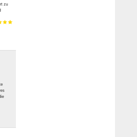
rt zu
d
te
res
die