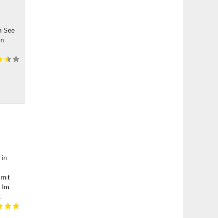
n See
in
 in
 mit
. Im
.