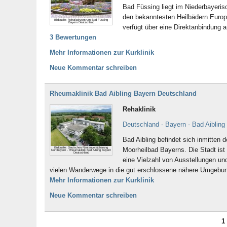
Bad Füssing liegt im Niederbayeri
den bekanntesten Heilbädern Europa
Bildquelle: Rehafachzentrum Bad Füssing
Bayern Deutschland
verfügt über eine Direktanbindung 
3 Bewertungen
Mehr Informationen zur Kurklinik
Neue Kommentar schreiben
Rheumaklinik Bad Aibling Bayern Deutschland
Rehaklinik
Deutschland - Bayern - Bad Aibling
Bad Aibling befindet sich inmitten 
Bildquelle: Deutschen Rentenversicherung
Moorheilbad Bayerns. Die Stadt ist 
Nordbayern - Rheumaklinik Bad Aibling Bayern
Deutschland
eine Vielzahl von Ausstellungen un
vielen Wanderwege in die gut erschlossene nähere Umgebu
Mehr Informationen zur Kurklinik
Neue Kommentar schreiben
1