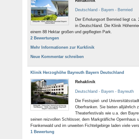
Rehaklinik
Deutschland - Bayern - Bernried
Der Erholungsort Bernried liegt ca
Bildquelle: Klinik Höhenried Bernried Bayern
Deutschland
in Deutschland. Die Klinik Höhenrie
einem 88 Hektar großen und gepflegten Park.
2 Bewertungen
Mehr Informationen zur Kurklinik
Neue Kommentar schreiben
Klinik Herzoghöhe Bayreuth Bayern Deutschland
Rehaklinik
Deutschland - Bayern - Bayreuth
Die Festspiel- und Universitätsstad
Bildquelle: Deutschen Rentenversicherung
Oberfranken. Sie bieten alljährlich
Nordbayern - Klinik Herzoghöhe Bayreuth
Bayern Deutschland
Theaterfestivals wie u.a. den Bayr
seinen reizvollen Schlösser, dem Markgräfliche Opernhaus 
Frankenwald und im unweiten Fichtelgebirge laden viele ve
1 Bewertung