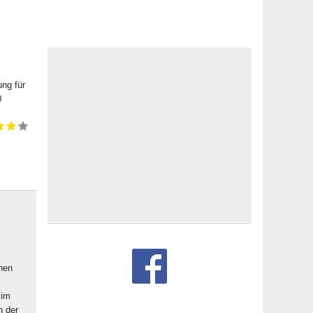
ung für
0
chen
 im
n der