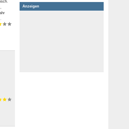
isch.
Anzeigen
,
ahr
.