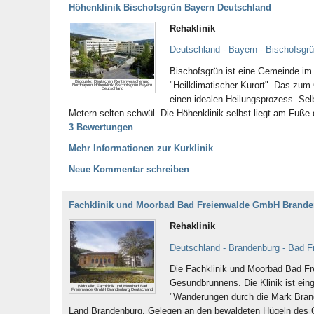
Höhenklinik Bischofsgrün Bayern Deutschland
Rehaklinik
Deutschland - Bayern - Bischofsgr
Bischofsgrün ist eine Gemeinde im 
Bildquelle: Deutschen Rentenversicherung
"Heilklimatischer Kurort". Das zum 
Nordbayern Höhenklinik Bischofsgrün Bayern
Deutschland
einen idealen Heilungsprozess. Sel
Metern selten schwül. Die Höhenklinik selbst liegt am Fuß
3 Bewertungen
Mehr Informationen zur Kurklinik
Neue Kommentar schreiben
Fachklinik und Moorbad Bad Freienwalde GmbH Brande
Rehaklinik
Deutschland - Brandenburg - Bad F
Die Fachklinik und Moorbad Bad Fre
Gesundbrunnens. Die Klinik ist ein
Bildquelle: Fachklinik und Moorbad Bad
Freienwalde GmbH Brandenburg Deutschland
"Wanderungen durch die Mark Brande
Land Brandenburg. Gelegen an den bewaldeten Hügeln des Ob