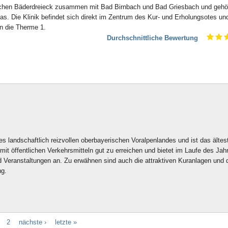
schen Bäderdreieck zusammen mit Bad Birnbach und Bad Griesbach und gehö
s. Die Klinik befindet sich direkt im Zentrum des Kur- und Erholungsotes un
an die Therme 1.
Durchschnittliche Bewertung
des landschaftlich reizvollen oberbayerischen Voralpenlandes und ist das ältes
mit öffentlichen Verkehrsmitteln gut zu erreichen und bietet im Laufe des Jah
d Veranstaltungen an. Zu erwähnen sind auch die attraktiven Kuranlagen und 
ng.
2
nächste ›
letzte »