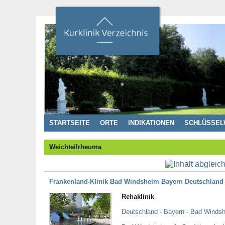
STARTSEITE
ORTE
INDIKATIONEN
SCHLÜSSEL
Weichteilrheuma
Frankenland-Klinik Bad Windsheim Bayern Deutschland
Rehaklinik
Deutschland - Bayern - Bad Winds