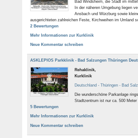
Bad Windsheim, die Stadt im mittel
Bildquelle: Deutschen Rentenversicherung
In der näheren Umgebung liegen ver
Nordbayern Frankenland-Klinik Bad Windsheim
Bayern Deutschland
Ansbach und Würzburg sowie kleine
ausgerichteten zahlreichen Feste, Kirchweihen im Umland s
2 Bewertungen
Mehr Informationen zur Kurklinik
Neue Kommentar schreiben
ASKLEPIOS Parkklinik - Bad Salzungen Thüringen Deut
Rehaklinik,
Kurklinik
Deutschland - Thüringen - Bad Sal
Bild: Asklepios Parkklinik Bad Salzungen
Die wunderschöne Parkanlage ring
Thüringen Deutschland
Stadtzentrum ist nur ca. 500 Meter 
5 Bewertungen
Mehr Informationen zur Kurklinik
Neue Kommentar schreiben