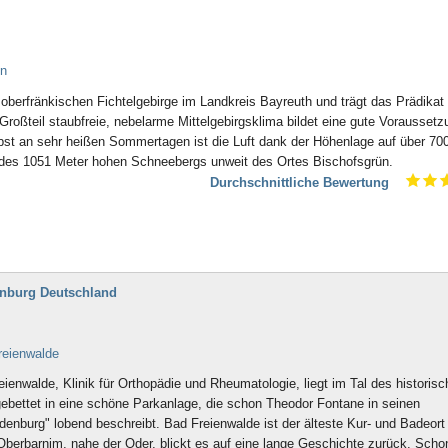
ün
oberfränkischen Fichtelgebirge im Landkreis Bayreuth und trägt das Prädikat
Großteil staubfreie, nebelarme Mittelgebirgsklima bildet eine gute Voraussetz
bst an sehr heißen Sommertagen ist die Luft dank der Höhenlage auf über 70
e des 1051 Meter hohen Schneebergs unweit des Ortes Bischofsgrün.
Durchschnittliche Bewertung
nburg Deutschland
reienwalde
ienwalde, Klinik für Orthopädie und Rheumatologie, liegt im Tal des historis
gebettet in eine schöne Parkanlage, die schon Theodor Fontane in seinen
nburg" lobend beschreibt. Bad Freienwalde ist der älteste Kur- und Badeort
erbarnim, nahe der Oder, blickt es auf eine lange Geschichte zurück. Scho