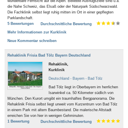
wunderbare Fernsicht auf die Alpen. Beliebte Ausflugsziele sind u.a.
die Nahe Schweiz, das Elsaß oder der Naturpark Südschwarzwald.
Die Fachklinik selbst liegt ruhig mitten im Ort in einer gepflegten
Parklandschaft.
5 Bewertungen
Durchschnittliche Bewertung
Mehr Informationen zur Kurklinik
Neue Kommentar schreiben
Rehaklinik Frisia Bad Tölz Bayern Deutschland
Rehaklinik,
Kurklinik
Deutschland - Bayern - Bad Tölz
Bad Tölz liegt in Oberbayern im herrlichen
Bildquelle: Rehaklinik Frisia Bad Tölz Bayern
Deutschland
Isarwinkel ca. 50 Kilometer südlich von
München. Den Kurort umgibt ein traumhaftes Bergpanorama. Die
Rehaklinik Frisia selbst liegt unweit vom Kurzentrum von Bad Tölz
in einem Park mit altem Baumbestand. Die malerische Altstadt
erreichen Sie von hier in wenigen Gehminuten.
1 Bewertung
Durchschnittliche Bewertung