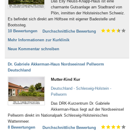
Das Elly Heuss-Knapp-Haus ist eine
Bild: "Elly Heuss-Knapp-Haus" DRK-Zentrum
charmante Gutsanlage am Stadtrand von
für Gesundheit und Familie Plön Deutschland
Plön, inmitten der Holsteinischen Schweiz.
Es befindet sich direkt am Höftsee mit eigener Badestelle und
Bootssteg.
10 Bewertungen
Durchschnittliche Bewertung
Mehr Informationen zur Kurklinik
Neue Kommentar schreiben
Dr. Gabriele Akkerman-Haus Nordseeinsel Pellworm
Deutschland
Mutter-Kind Kur
Deutschland - Schleswig-Holstein -
Pellworm
Bild: Dr. Gabriele Akkerman-Haus
Das DRK-Kurzentrum Dr. Gabriele
Nordseeinsel Pellworm Deutschland
Akkerman-Haus liegt auf der Nordseeinsel
Pellworm direkt im Nationalpark Schleswig-Holsteinisches
Wattenmeer.
8 Bewertungen
Durchschnittliche Bewertung