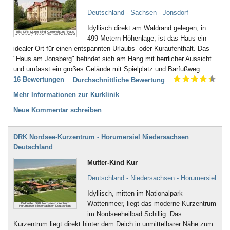
Deutschland - Sachsen - Jonsdorf
Idyllisch direkt am Waldrand gelegen, in
Bild: DRK-Mutter-Kind-Kureinrichtung "Haus
am Jonsberg" Jonsdorf Sachsen Deutschland
499 Metern Höhenlage, ist das Haus ein
idealer Ort für einen entspannten Urlaubs- oder Kuraufenthalt. Das
"Haus am Jonsberg" befindet sich am Hang mit herrlicher Aussicht
und umfasst ein großes Gelände mit Spielplatz und Barfußweg.
16 Bewertungen
Durchschnittliche Bewertung
Mehr Informationen zur Kurklinik
Neue Kommentar schreiben
DRK Nordsee-Kurzentrum - Horumersiel Niedersachsen
Deutschland
Mutter-Kind Kur
Deutschland - Niedersachsen - Horumersiel
Idyllisch, mitten im Nationalpark
Wattenmeer, liegt das moderne Kurzentrum
Bildquelle: DRK Nordsee-Kurzentrum
Horumersiel Niedersachsen Deutschland
im Nordseeheilbad Schillig. Das
Kurzentrum liegt direkt hinter dem Deich in unmittelbarer Nähe zum