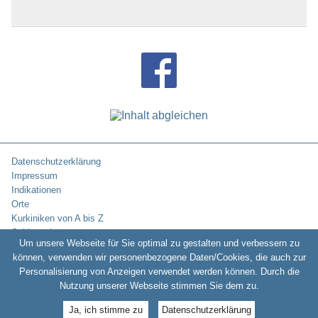
Datenschutzerklärung
Impressum
Indikationen
Orte
Kurkiniken von A bis Z
Schlüsselwörter
Um unsere Webseite für Sie optimal zu gestalten und verbessern zu
können, verwenden wir personenbezogene Daten/Cookies, die auch zur
Personalisierung von Anzeigen verwendet werden können. Durch die
Copyright © 2010-2026:
Kurklinikverzeichnis.de -
Rehakliniken und
Nutzung unserer Webseite stimmen Sie dem zu.
Kurkliniken in Deutschland
Ja, ich stimme zu
Datenschutzerklärung
www.kurentschechien.de
•
www.kuren24.com