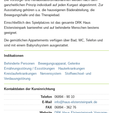
ganzheitlichen Prinzip individuell auf jeden Kurgast abgestimmt. Zur
Ausstattung gehören u.a. die hauseigenen Bäderabteilung, die
Bewegungshalle und das Therapiebad.
Einschließlich des Spielplatzes ist das gesamte DRK Haus
Elstersteinpark barrierefrei und auf behinderte Menschen bestens
geeignet.
Die gemütlichen Appartements verfügen über Bad, WC, Telefon und
sind mit einem Babyrufsystem ausgestattet.
Indikationen
Behinderte Personen
Bewegungsapparat, Gelenke
Ernährungsstörung / Essstörungen
Hauterkrankungen
Kreislauferkrankungen
Nervensystem
Stoffwechsel- und
Verdauungstörung
Kontaktdaten der Kureinrichtung
Telefon
06894 - 90 10
E-Mail
info@haus-elstersteinpark.de
FAX
06894 - 362 76
Website
DRK Haus Elstersteinpark Vorsorge- und 