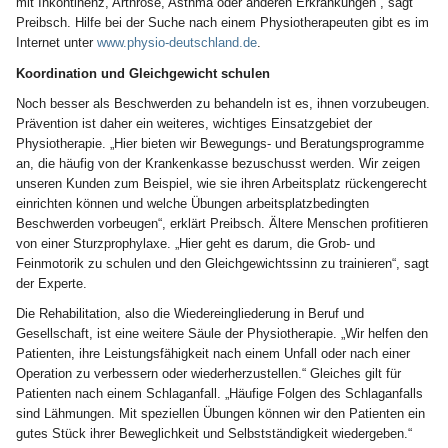
mit Inkontinenz, Arthrose, Asthma oder anderen Erkrankungen“, sagt
Preibsch. Hilfe bei der Suche nach einem Physiotherapeuten gibt es im
Internet unter
www.physio-deutschland.de
.
Koordination und Gleichgewicht schulen
Noch besser als Beschwerden zu behandeln ist es, ihnen vorzubeugen.
Prävention ist daher ein weiteres, wichtiges Einsatzgebiet der
Physiotherapie. „Hier bieten wir Bewegungs- und Beratungsprogramme
an, die häufig von der Krankenkasse bezuschusst werden. Wir zeigen
unseren Kunden zum Beispiel, wie sie ihren Arbeitsplatz rückengerecht
einrichten können und welche Übungen arbeitsplatzbedingten
Beschwerden vorbeugen“, erklärt Preibsch. Ältere Menschen profitieren
von einer Sturzprophylaxe. „Hier geht es darum, die Grob- und
Feinmotorik zu schulen und den Gleichgewichtssinn zu trainieren“, sagt
der Experte.
Die Rehabilitation, also die Wiedereingliederung in Beruf und
Gesellschaft, ist eine weitere Säule der Physiotherapie. „Wir helfen den
Patienten, ihre Leistungsfähigkeit nach einem Unfall oder nach einer
Operation zu verbessern oder wiederherzustellen.“ Gleiches gilt für
Patienten nach einem Schlaganfall. „Häufige Folgen des Schlaganfalls
sind Lähmungen. Mit speziellen Übungen können wir den Patienten ein
gutes Stück ihrer Beweglichkeit und Selbstständigkeit wiedergeben.“