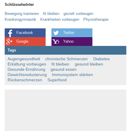
Schlüsselwörter
Bewegung trainieren
fit bleiben
gezielt vorbeugen
Krankengymnastik
Krankheiten vorbeugen
Physiotherapie
Facebook
Twitter
Google
Yahoo
Tags
Augengesundheit
chronische Schmerzen
Diabetes
Erkältung vorbeugen
fit bleiben
gesund bleiben
Gesunde Ernährung
gesund essen
Gewichtsreduzierung
Immunsystem stärken
Rückenschmerzen
Superfood