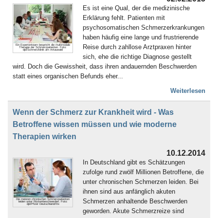
Es ist eine Qual, der die medizinische
Erklärung fehlt. Patienten mit
psychosomatischen Schmerzerkrankungen
haben häufig eine lange und frustrierende
Reise durch zahllose Arztpraxen hinter
Ein Expertenteam bespricht die multimodale
Therapie der Schmerzpatienten. Foto:
djd/Schmerzklinik am Arkauwald
sich, ehe die richtige Diagnose gestellt
wird. Doch die Gewissheit, dass ihren andauernden Beschwerden
statt eines organischen Befunds eher...
Weiterlesen
Wenn der Schmerz zur Krankheit wird - Was
Betroffene wissen müssen und wie moderne
Therapien wirken
10.12.2014
In Deutschland gibt es Schätzungen
zufolge rund zwölf Millionen Betroffene, die
unter chronischen Schmerzen leiden. Bei
ihnen sind aus anfänglich akuten
Schmerzen anhaltende Beschwerden
Die meisten chronischen Schmerzpatienten
leiden unter Rückenbeschwerden. Foto:
djd/Pfizer Deutschland/thx
geworden. Akute Schmerzreize sind