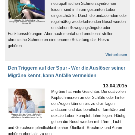
neuropathischen Schmerzsyndromen
leiden, sind in ihrem gesamten Leben
eingeschränkt. Durch die andauernden oder
regelmäßig wiederkehrenden Beschwerden
Bildquelle: St. Jude Medical - Die
Spinalganglion-Elektrode liegt direkt neben dem
Rückenmark
entstehen Bewegungsängste oder
Funktionsstörungen. Aber auch mental und emotional stellen
chronische Schmerzen eine enorme Belastung dar. Hierzu
gehören...
Weiterlesen
Den Triggern auf der Spur - Wer die Auslöser seiner
Migräne kennt, kann Anfälle vermeiden
13.04.2015
Migräne hat viele Gesichter. Die qualvollen
Kopfschmerzen an der Schläfe oder hinter
den Augen können bis zu drei Tagen
andauern und das berufliche, familiäre und
soziale Leben komplett lahm legen. Häufig
Diagnose: Migräne. Frauen sind deutlich
häufiger betroffen als Männer. Foto:
djd/Petasites Petadolex/Image Point Fr
gehen die Beschwerden mit Lärm-, Licht-
und Geruchsempfindlichkeit einher. Übelkeit, Brechreiz und Auren
gehören ebenfalls zu den...