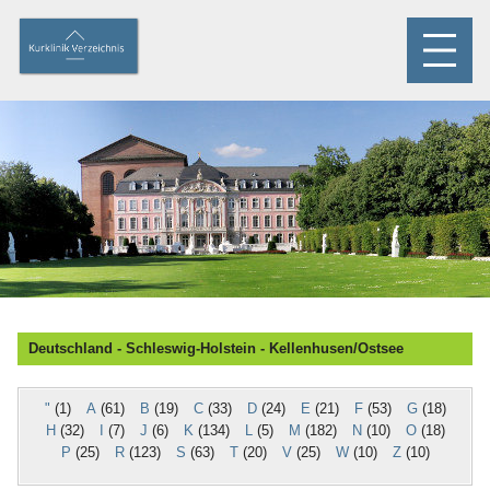
Deutschland - Schleswig-Holstein - Kellenhusen/Ostsee
"
(1)
A
(61)
B
(19)
C
(33)
D
(24)
E
(21)
F
(53)
G
(18)
H
(32)
I
(7)
J
(6)
K
(134)
L
(5)
M
(182)
N
(10)
O
(18)
P
(25)
R
(123)
S
(63)
T
(20)
V
(25)
W
(10)
Z
(10)