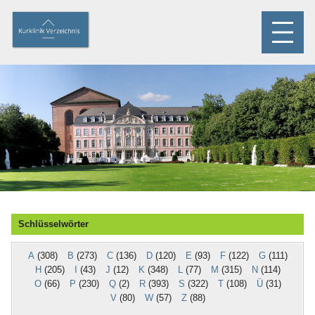
Schlüsselwörter
A
(308)
B
(273)
C
(136)
D
(120)
E
(93)
F
(122)
G
(111)
H
(205)
I
(43)
J
(12)
K
(348)
L
(77)
M
(315)
N
(114)
O
(66)
P
(230)
Q
(2)
R
(393)
S
(322)
T
(108)
Ü
(31)
V
(80)
W
(57)
Z
(88)