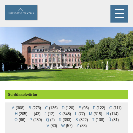
Schlüsselwörter
A
(308)
B
(273)
C
(136)
D
(120)
E
(93)
F
(122)
G
(111)
H
(205)
I
(43)
J
(12)
K
(348)
L
(77)
M
(315)
N
(114)
O
(66)
P
(230)
Q
(2)
R
(393)
S
(322)
T
(108)
Ü
(31)
V
(80)
W
(57)
Z
(88)