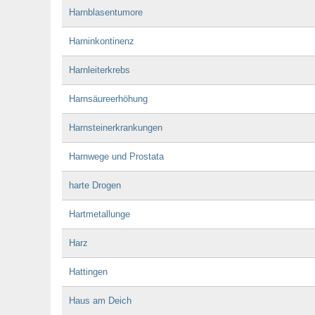
Harnblasentumore
Harninkontinenz
Harnleiterkrebs
Harnsäureerhöhung
Harnsteinerkrankungen
Harnwege und Prostata
harte Drogen
Hartmetallunge
Harz
Hattingen
Haus am Deich