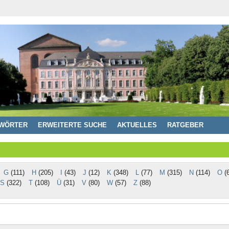
WÖRTER
ERWEITERTE SUCHE
AKTUELLES
RATGEBER
G
(111)
H
(205)
I
(43)
J
(12)
K
(348)
L
(77)
M
(315)
N
(114)
O
(6
S
(322)
T
(108)
Ü
(31)
V
(80)
W
(57)
Z
(88)