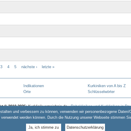
3
4
5
nächste ›
letzte »
Indikationen
Kurkiniken von A bis Z
Orte
Schlüsselwörter
ht © 2010-2026:
Kurklinikverzeichnis.de -
Rehakliniken und Kurkliniken in De
estalten und verbessern zu können, verwenden wir personenbezogene Daten/Co
www.kurentschechien.de
•
www.kuren24.com
 verwendet werden können. Durch die Nutzung unserer Webseite stimmen Si
Ja, ich stimme zu
Datenschutzerklärung