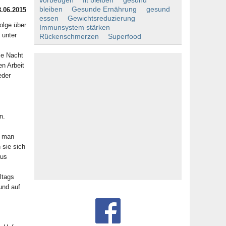
vorbeugen
fit bleiben
gesund
bleiben
Gesunde Ernährung
gesund
8.06.2015
essen
Gewichtsreduzierung
olge über
Immunsystem stärken
 unter
Rückenschmerzen
Superfood
ie Nacht
n Arbeit
eder
n.
e man
 sie sich
aus
ltags
und auf