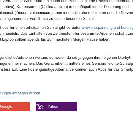
t verträgliche Wirkstoffkombination aus Passionsblume (Passiflora incarnata)
a sativa), Kaffeesamen (Coffea arabica) in homöopathischer Dosierung und
lerianat (Zincum valerianicum) kann innere Unruhe reduzieren und die Nerven
s eingenommen, verhilft sie zu einem besseren Schlaf.
ipps für einen erholsamen Schlaf gibt es unter
www.entspannung-und-beruhi
ach handeln. Das Einhalten von Zeitfenstern für bestimmte Arbeiten schafft zu
nd Laptop sollten abends bis zum nächsten Morgen Pause haben.
rgendliche Aufstehen weitaus schwerer, da sie ja gegen ihren eigenen Biorhyt
angenehmer machen. Das Gerät erkennt mittels eines Sensors leichte Schlaf
fensters auf. Eine kostengünstige Alternative können auch Apps für das Smart
rungen entgegen wirken
Google
Yahoo