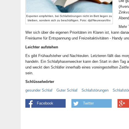
Die gu
(Aven
Zinkva
Experten empfehlen, bei Schlafstörungen nicht im Bett liegen zu
Abend
bleiben, sondern sich zu beschäftigen. Foto: djd/Neurexan/thx
Mehr T
Wer sich über die eigenen Prioritäten im Klaren ist, kann dan
Freiräume für Entspannung und Freizeitaktivitäten - Handy u
Leichter aufstehen
Es gibt Frühaufsteher und Nachteulen. Letzteren fällt das mo
handeln. Ein Schlafphasenwecker kann den Start in den Tag 
und weckt den Schläfer innerhalb eines voreingestellten Zeit
sein.
Schlüsselwörter
gesunder Schlaf
Guter Schlaf
Schlafstörungen
Schlafstö
Facebook
Twitter