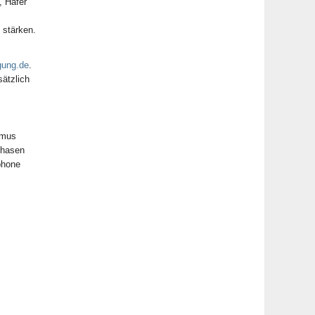
, Hafer
 stärken.
gung.de
.
sätzlich
hmus
phasen
phone