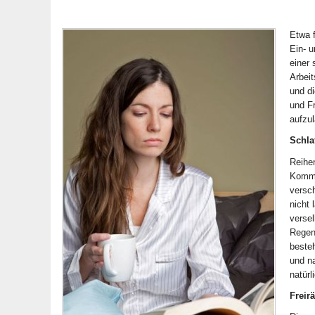
Etwa f
Ein- 
einer 
Arbeit
und d
und F
aufzu
Schla
Reihe
Kommt 
versc
nicht 
versel
Regens
besteh
und na
natür
Freir