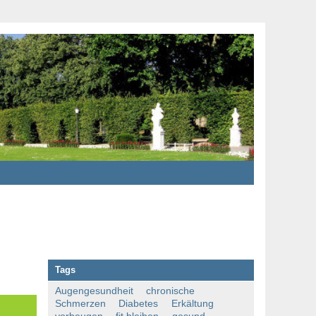
Tags
Augengesundheit
chronische
Schmerzen
Diabetes
Erkältung