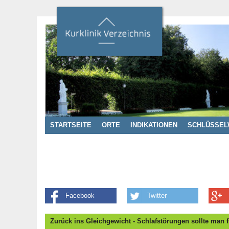
STARTSEITE
ORTE
INDIKATIONEN
SCHLÜSSEL
Facebook
Twitter
Zurück ins Gleichgewicht - Schlafstörungen sollte man 