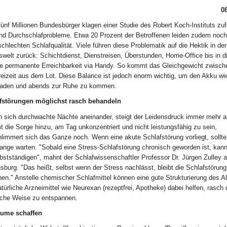
0
ünf Millionen Bundesbürger klagen einer Studie des Robert Koch-Instituts zuf
und Durchschlafprobleme. Etwa 20 Prozent der Betroffenen leiden zudem noch
schlechten Schlafqualität. Viele führen diese Problematik auf die Hektik in der
swelt zurück: Schichtdienst, Dienstreisen, Überstunden, Home-Office bis in d
ie permanente Erreichbarkeit via Handy. So kommt das Gleichgewicht zwische
reizeit aus dem Lot. Diese Balance ist jedoch enorm wichtig, um den Akku wi
laden und abends zur Ruhe zu kommen.
fstörungen möglichst rasch behandeln
n sich durchwachte Nächte aneinander, steigt der Leidensdruck immer mehr a
die Sorge hinzu, am Tag unkonzentriert und nicht leistungsfähig zu sein,
hlimmert sich das Ganze noch. Wenn eine akute Schlafstörung vorliegt, sollt
lange warten. "Sobald eine Stress-Schlafstörung chronisch geworden ist, kann
bstständigen", mahnt der Schlafwissenschaftler Professor Dr. Jürgen Zulley 
burg. "Das heißt, selbst wenn der Stress nachlässt, bleibt die Schlafstörung
en." Anstelle chemischer Schlafmittel können eine gute Strukturierung des Al
türliche Arzneimittel wie Neurexan (rezeptfrei, Apotheke) dabei helfen, rasch 
liche Weise zu entspannen.
äume schaffen