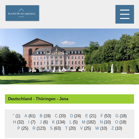
Deutschland - Thüringen - Jena
"
(1)
A
(61)
B
(19)
C
(33)
D
(24)
E
(21)
F
(53)
G
(18)
H
(32)
I
(7)
J
(6)
K
(134)
L
(5)
M
(182)
N
(10)
O
(18)
P
(25)
R
(123)
S
(63)
T
(20)
V
(25)
W
(10)
Z
(10)