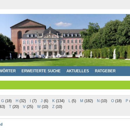
WÖRTER
ERWEITERTE SUCHE
AKTUELLES
RATGEBER
G
(18)
H
(32)
I
(7)
J
(6)
K
(134)
L
(5)
M
(182)
N
(10)
O
(18)
P
(
63)
T
(20)
V
(25)
W
(10)
Z
(10)
nd