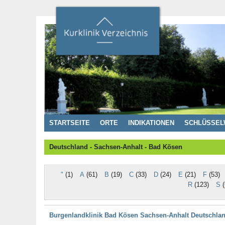
STARTSEITE
ORTE
INDIKATIONEN
SCHLÜSSEL
Deutschland - Sachsen-Anhalt - Bad Kösen
"
(1)
A
(61)
B
(19)
C
(33)
D
(24)
E
(21)
F
(53)
R
(123)
S
(
Burgenlandklinik Bad Kösen Sachsen-Anhalt Deutschla