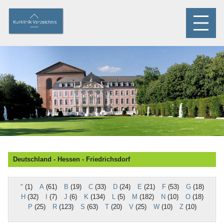
Deutschland - Hessen - Friedrichsdorf
"
(1)
A
(61)
B
(19)
C
(33)
D
(24)
E
(21)
F
(53)
G
(18)
H
(32)
I
(7)
J
(6)
K
(134)
L
(5)
M
(182)
N
(10)
O
(18)
P
(25)
R
(123)
S
(63)
T
(20)
V
(25)
W
(10)
Z
(10)