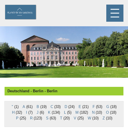
Deutschland - Berlin - Berlin
"
(1)
A
(61)
B
(19)
C
(33)
D
(24)
E
(21)
F
(53)
G
(18)
H
(32)
I
(7)
J
(6)
K
(134)
L
(5)
M
(182)
N
(10)
O
(18)
P
(25)
R
(123)
S
(63)
T
(20)
V
(25)
W
(10)
Z
(10)