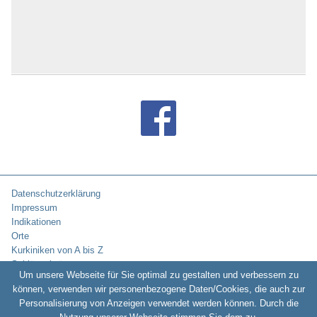
Datenschutzerklärung
Impressum
Indikationen
Orte
Kurkiniken von A bis Z
Schlüsselwörter
Um unsere Webseite für Sie optimal zu gestalten und verbessern zu
können, verwenden wir personenbezogene Daten/Cookies, die auch zur
Personalisierung von Anzeigen verwendet werden können. Durch die
Copyright © 2010-2026:
Kurklinikverzeichnis.de -
Rehakliniken und