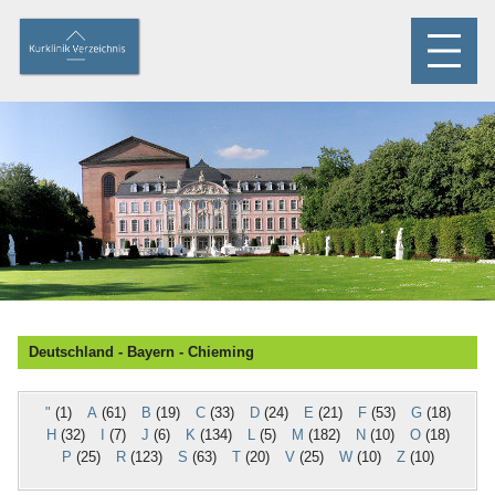
Deutschland - Bayern - Chieming
"
(1)
A
(61)
B
(19)
C
(33)
D
(24)
E
(21)
F
(53)
G
(18)
H
(32)
I
(7)
J
(6)
K
(134)
L
(5)
M
(182)
N
(10)
O
(18)
P
(25)
R
(123)
S
(63)
T
(20)
V
(25)
W
(10)
Z
(10)