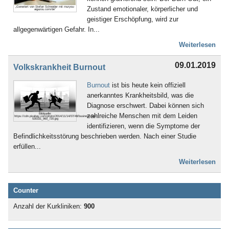
Zustand emotionaler, körperlicher und
„Generiert von Stefan Schneider mit muryou-
aigazou.com/de“
geistiger Erschöpfung, wird zur
allgegenwärtigen Gefahr. In...
Weiterlesen
09.01.2019
Volkskrankheit Burnout
Burnout
ist bis heute kein offiziell
anerkanntes Krankheitsbild, was die
Diagnose erschwert. Dabei können sich
zahlreiche Menschen mit dem Leiden
Bildquelle:
https://cdn.pixabay.com/photo/2014/11/14/07/48/businessmen-
530331_960_720.jpg
identifizieren, wenn die Symptome der
Befindlichkeitsstörung beschrieben werden. Nach einer Studie
erfüllen...
Weiterlesen
Counter
Anzahl der Kurkliniken:
900