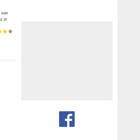
e von
z in