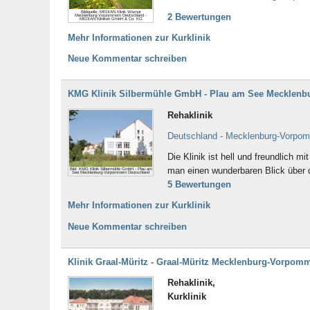
Bildquelle: MEDIAN Klinik Wismar
2 Bewertungen
Mecklenburg-Vorpommern Deutschland -
MEDIAN Kliniken GmbH & Co. KG
Mehr Informationen zur Kurklinik
Neue Kommentar schreiben
KMG Klinik Silbermühle GmbH - Plau am See Mecklen
Rehaklinik
Deutschland - Mecklenburg-Vorpo
Die Klinik ist hell und freundlich 
man einen wunderbaren Blick über 
Bild: KMG Klinik Silbermühle GmbH - Plau am
See Mecklenburg-Vorpommern Deutschland
5 Bewertungen
Mehr Informationen zur Kurklinik
Neue Kommentar schreiben
Klinik Graal-Müritz - Graal-Müritz Mecklenburg-Vorpom
Rehaklinik,
Kurklinik