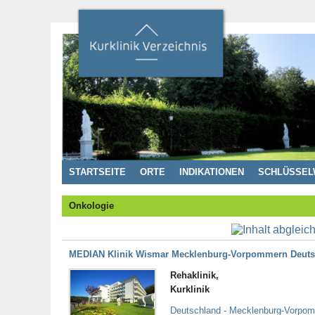
STARTSEITE
ORTE
INDIKATIONEN
SCHLÜSSEL
Onkologie
MEDIAN Klinik Wismar Mecklenburg-Vorpommern Deuts
Rehaklinik,
Kurklinik
Deutschland - Mecklenburg-Vorpo