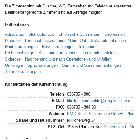
Die Zimmer sind mit Dusche, WC, Fernseher und Telefon ausgestattet.
Behindertengerechte Zimmer sind auf Anfrage möglich.
Indikationen
Adipositas
Bluthochdruck
Chronische Schmerzen
Depression
Diabetes
Erschöpfungszustände / Burn-Out
Gefäßerkrankungen
Hauterkrankungen
Herzerkrankungen
Inkontinenz
Krebsnachsorge
Kreislauferkrankungen
Leukämie
Multiple
Sklerose
Nachbehandlung nach Operationen und Unfällen
Onkologie
Sprachstörungen
Stimm- und Spracherkrankungen
Tumorerkrankungen
Kontaktdaten der Kureinrichtung
Telefon
038735 - 880
E-Mail
klinik-silbermuehle@kmg-kliniken.de
FAX
038735 - 884 00
Website
KMG Klinik Silbermühle GmbH - Plau
Straße und Hausnummer
Millionenweg 24
PLZ, Ort
19395 Plau am See
Deutschland - Mec