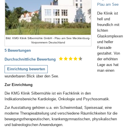
Plau am See
Die Klinik ist
hell und
freundlich mit
lichten
Glaskomplexen
Bild: KMG Klinik Silbermühle GmbH - Plau am See Mecklenburg-
und heller
Vorpommern Deutschland
Fassade
5 Bewertungen
gestaltet. Von
der erhöhten
Durchschnittliche Bewertung
Lage aus hat
Einrichtung bewerten
man einen
wunderbaren Blick über den See.
Zur Einrichtung
Die KMG Klinik Silbermühle ist ein Fachklinik in den
Indikationsbereiche Kardiologie, Onkologie und Psychosomatik.
Zur Ausstattung gehören u.a. ein Schwimmbad, Speisesaal, eine
moderne Therapieabteilung und verschiedene Räumlichkeiten für die
bewegungstherapeutischen, krankengymnastischen, physikalischen
und balneologischen Anwendungen.