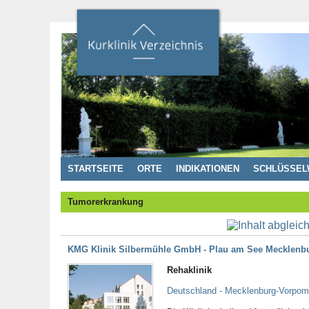
STARTSEITE
ORTE
INDIKATIONEN
SCHLÜSSEL
Tumorerkrankung
KMG Klinik Silbermühle GmbH - Plau am See Mecklen
Rehaklinik
Deutschland - Mecklenburg-Vorpo