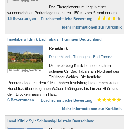
Bad Dürkheim
Deutschland
Ischias (4)
Das Therapiezentrum liegt in einer
Bad Dürrheim
Kind-Kuren (35)
wunderschönen Parkanlage und ist ca. 150 m vom Strand entfernt.
Bad Eilsen
Kinderkrankheiten (4)
16 Bewertungen
Durchschnittliche Bewertung
Bad Elster
Knochenmark- und
Bad Ems
Stammzellspende (3)
Mehr Informationen zur Kurklinik
Bad Essen
Koma / Wachkoma (8)
Bad Fallingbostel
Krebsnachsorge (137)
Inselsberg Klinik Bad Tabarz Thüringen Deutschland
Bad Feilnbach
Kreislauferkrankungen (281)
Rehaklinik
Bad Frankenhausen
Lebererkrankungen (48)
Bad Freienwalde
Leukämie (30)
Deutschland - Thüringen - Bad Tabarz
Bad Füssing
Lymphologie (6)
Bad Gandersheim
Die Inselsberg-Klinik befindet sich im
Magen, Darm (117)
Bild: Inselsberg Klinik Bad Tabarz Thüringen
Bad Gögging
schönen Ort Bad Tabarz am Nordrand des
Deutschland
Männerleiden (30)
Bad Gottleuba
Thüringer Waldes. Die herrliche
Migräne (137)
Bad Griesbach
Panoramalage mit dem 916 m hohen Inselsberg bietet einen weiten
Mobbing (58)
Bad Grönenbach
Rundblick über die grünen Wälder Thüringens bis hin zur Rhön und
Morbus Bechterew (103)
Bad Harzburg
dem Brockenmassiv im Harz.
Müdigkeitssyndrom (7)
Bad Heilbrunn
6 Bewertungen
Durchschnittliche Bewertung
Multiple Sklerose (128)
Bad Herrenalb
Nachbehandlung nach Operationen
Mehr Informationen zur Kurklinik
Bad Hersfeld
und Unfällen (483)
Bad Hindelang-Oberjoch
Nebenhöhlen- und
Insel Klinik Sylt Schleswig-Holstein Deutschland
Bad Homburg
Rachenkatarrhe (12)
Bad Iburg