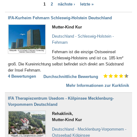
Dialyse (21)
1
2
nächste ›
letzte »
Bad Bellingen
Down - Syndrom (4)
Bad Belzig
Drogenentzug (57)
Bad Bentheim
IFA-Kurheim Fehmarn Schleswig-Holstein Deutschland
Entwicklungsverzögerungen (58)
Bad Bergzabern
Enuresis (17)
Mutter-Kind Kur
Bad Berka
Epilepsie (67)
Bad Berleburg
Deutschland - Schleswig-Holstein -
Ernährungsstörung /
Bad Bertrich
Fehmarn
Essstörungen (251)
Bad Bevensen
Erschöpfungszustände / Burn-
Bildquelle: IFA-Kurheim Fehmarn Schleswig-
Fehmarn ist die einzige Ostseeinsel
Holstein Deutschland
Bad Birnbach
Out (287)
Schleswig-Holsteins und ist ca. 185 km²
Bad Blankenburg
Frauenleiden (52)
groß. Die Kureinrichtung selbst befindet sich direkt am Südstrand
Bad Bocklet
Galle (28)
der Insel Fehmarn.
Bad Bodenteich
Gefäßerkrankungen (140)
4 Bewertungen
Durchschnittliche Bewertung
Bad Boll
Gehör, Ohren (23)
Bad Brambach
Mehr Informationen zur Kurklinik
Gewichtsreduzierung/
Bad Bramstedt
Übergewicht (155)
Bad Brückenau
Gicht (52)
IFA Therapiezentrum Usedom - Kölpinsee Mecklenburg-
Bad Buchau
Gleichgewichtsstörungen (4)
Vorpommern Deutschland
Bad Camberg
Guillain-Barré-Syndrom (55)
Rehaklinik,
Bad Ditzenbach
Hauterkrankungen (152)
Mutter-Kind Kur
Bad Doberan
Herzerkrankungen (294)
Bad Driburg
Hüfte (345)
Deutschland - Mecklenburg-Vorpommern -
Bad Düben
Inkontinenz (43)
Ostseebad Kölpinsee
Bildquelle: IFA Therapiezentrum Usedom
Kölpinsee Mecklenburg-Vorpommern