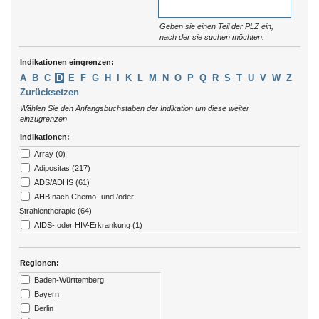
Geben sie einen Teil der PLZ ein,
nach der sie suchen möchten.
Indikationen eingrenzen:
A
B
C
D
E
F
G
H
I
K
L
M
N
O
P
Q
R
S
T
U
V
W
Z
Zurücksetzen
Wählen Sie den Anfangsbuchstaben der Indikation um diese weiter
einzugrenzen
Indikationen:
Array (0)
Adipositas (217)
ADS/ADHS (61)
AHB nach Chemo- und /oder
Strahlentherapie (64)
AIDS- oder HIV-Erkrankung (1)
Allergien (79)
ALS (7)
Regionen:
Alzheimer (13)
Baden-Württemberg
Amputation (176)
Bayern
Angststörungen (273)
Berlin
Arthritis (92)