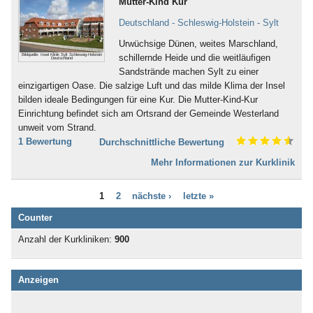
Mutter-Kind Kur
Nervensystem (253)
Bad Karlshafen
Neurodermitis (95)
Deutschland - Schleswig-Holstein - Sylt
Bad Kissingen
Nieren- und Harnwege (70)
Bad Klosterlausnitz
Urwüchsige Dünen, weites Marschland,
Ödemerkrankungen (11)
Bad Königshofen
Bildquelle: Insel Klinik Sylt Schleswig-Holstein
schillernde Heide und die weitläufigen
Onkologie (120)
Deutschland
Bad Kösen
Sandstrände machen Sylt zu einer
Osteoporose (230)
Bad Kötzting
einzigartigen Oase. Die salzige Luft und das milde Klima der Insel
Parkinson (138)
Bad Kreuznach
bilden ideale Bedingungen für eine Kur. Die Mutter-Kind-Kur
Persönlichkeitsstörungen (186)
Bad Krozingen
Einrichtung befindet sich am Ortsrand der Gemeinde Westerland
Plastische Chirurgie (5)
Bad Langensalza
unweit vom Strand.
Prävention (107)
Bad Lausick
1 Bewertung
Durchschnittliche Bewertung
Prostata (52)
Bad Lauterberg
Psychische Folgen durch
Mehr Informationen zur Kurklinik
Bad Liebenstein
Vergewaltigung oder Missbrauch (22)
Bad Liebenwerda
Psychische Folgen nach
Bad Lieben­zell
1
2
nächste ›
letzte »
Gewalterfahrung (32)
Bad Lippspringe
Querschnittslähmung (61)
Counter
Bad Lobenstein
Raucherentwöhnung (66)
Bad Malente-Gremsmühlen
Anzahl der Kurkliniken:
900
Restless-Legs-Syndrom (3)
Bad Mergentheim
Rheuma (275)
Bad Münder
Rückenmarkserkrankung/-
Bad Münster am Stein -
Anzeigen
verletzung (94)
Ebernburg
Schädel-Hirn-Trauma (132)
Bad Münstereifel
Schilddrüse (40)